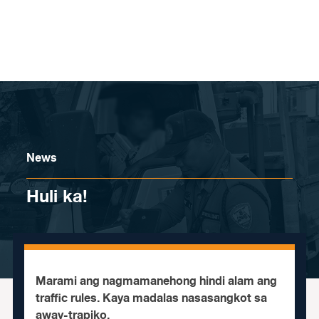
Skip to content
News
Huli ka!
Marami ang nagmamanehong hindi alam ang
traffic rules. Kaya madalas nasasangkot sa
away-trapiko.