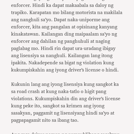
enforcer. Hindi ka dapat makaabala sa daloy ng
trapiko. Karapatan mo bilang motorista na makilala
ang nanghuli sa’yo. Dapat naka-uniporme ang
enforcer, kita ang pangalan at opisinang kanyang
kinakatawan. Kailangan ding maipaalam sa’yo ng
enforcer ang dahilan ng panghuhuli at naging
paglabag mo. Hindi rin dapat ura-uradang ibigay
ang lisensiya sa nanghuli. Kailangan lang itong
ipakita. Nakadepende sa bigat ng violation kung
kukumpiskahin ang iyong dri­ver’s license o hindi.
Kukunin lang ang iyong lisensiya kung sangkot ka
sa road crash at kung naka-tatlo o hi­git pang
violations. Kukumpiskahin din ang driver’s license
kung peke ito, sangkot sa krimen ang iyong
sasakyan, paggamit ng lisensiyang hindi sa’yo at
pagpapagamit nito sa ibang tao.