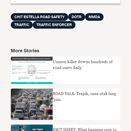
CHIT ESTELLA ROAD SAFETY
DOTR
MMDA
TRAFFIC
TRAFFIC ENFORCER
More Stories
Unseen killer downs hundreds of
road users daily
ROAD TALK: Trapik, nasa utak lang
‘yan.
FACT SHEET: What happens now to