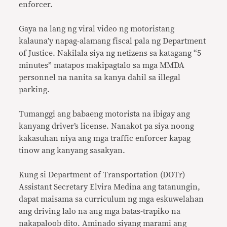
enforcer.
Gaya na lang ng viral video ng motoristang
kalauna’y napag-alamang fiscal pala ng Department
of Justice. Nakilala siya ng netizens sa katagang “5
minutes” matapos makipagtalo sa mga MMDA
personnel na nanita sa kanya dahil sa illegal
parking.
Tumanggi ang babaeng motorista na ibi­gay ang
kanyang dri­ver’s license. Nanakot pa siya noong
kakasuhan niya ang mga traffic enfor­cer kapag
tinow ang kanyang sasakyan.
Kung si Department of Transportation (DOTr)
Assistant Secretary Elvira Medina ang tatanungin,
dapat maisama sa curriculum ng mga eskuwelahan
ang dri­ving lalo na ang mga batas-trapiko na
nakapaloob dito. Aminado siyang marami ang