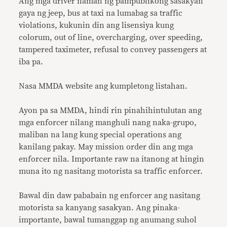
Ang mga driver naman ng pampublikong sasakyan
gaya ng jeep, bus at taxi na lumabag sa traffic
violations, kukunin din ang lisensiya kung
colorum, out of line, overcharging, over speeding,
tampered taximeter, refusal to convey passengers at
iba pa.
Nasa MMDA website ang kumpletong listahan.
Ayon pa sa MMDA, hindi rin pinahihintulutan ang
mga enforcer nilang manghuli nang naka-grupo,
maliban na lang kung special operations ang
kanilang pakay. May mission order din ang mga
enforcer nila. Importante raw na itanong at hingin
muna ito ng nasitang motorista sa traffic enforcer.
Bawal din daw pababain ng enforcer ang nasitang
motorista sa kanyang sasakyan. Ang pinaka-
importante, ba­wal tumanggap ng anumang suhol