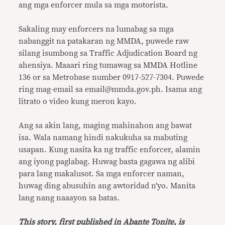
ang mga enforcer mula sa mga motorista.
Sakaling may enfor­cers na lumabag sa mga
nabanggit na patakaran ng MMDA, puwede raw
silang isumbong sa Traffic Adjudication Board ng
ahensiya. Maaari ring tumawag sa MMDA Hotline
136 or sa Metrobase number 0917-527-7304. Puwede
ring mag-email sa email@mmda.gov.ph. Isama ang
litrato o video kung meron kayo.
Ang sa akin lang, maging mahinahon ang bawat
isa. Wala namang hindi nakukuha sa ma­buting
usapan. Kung nasita ka ng traffic enforcer, alamin
ang iyong paglabag. Huwag basta gagawa ng alibi
para lang makalusot. Sa mga enforcer naman,
huwag ding abusuhin ang awtoridad n’yo. Manita
lang nang naaayon sa batas.
This story, first published in
Abante Tonite
, is