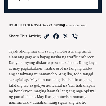
BY
JULIUS SEGOVIA
Sep 21, 2018
-minute read
Copy
Facebook
X
Viber
Share This Article
:
Link
Tiyak akong marami sa mga moto­rista ang hindi
alam ang gagawin kapag nasita ng traffic enforcer.
Kanya-kanyang diskarte para makalusot. Kung kaya
at may pagkakataon, ihaharurot na lang ng takbo
ang sasakyang minamaneho. Ang iba, todo-tanggi
sa paglabag. May ilan namang iisa-isahin ang mga
kila­lang tao sa gobyerno. Lahat na ‘ata, haha­napan
ng koneksyon maging kaanak lang ang mga opisyal
ng pamahalaan. May ibang motorista namang
naninindak – uunahan nang sigaw ang traffic