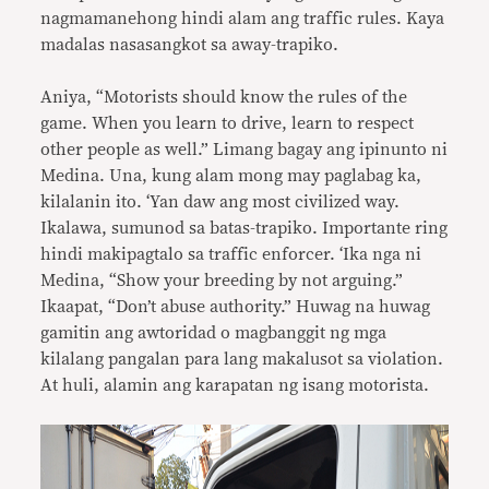
nagmamanehong hindi alam ang traffic rules. Kaya
madalas nasasangkot sa away-trapiko.
Aniya, “Motorists should know the rules of the
game. When you learn to drive, learn to respect
other people as well.” Limang bagay ang ipinunto ni
Medina. Una, kung alam mong may paglabag ka,
kilalanin ito. ‘Yan daw ang most civilized way.
Ikalawa, sumunod sa batas-trapiko. Importante ring
hindi makipagtalo sa traffic enfor­cer. ‘Ika nga ni
Medina, “Show your breeding by not arguing.”
Ikaapat, “Don’t abuse authority.” Huwag na huwag
gamitin ang awtoridad o magbanggit ng mga
kilalang pangalan para lang makalusot sa violation.
At huli, alamin ang karapatan ng isang motorista.