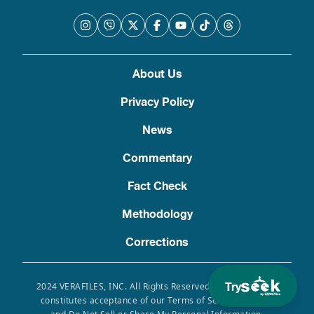
About Us
Privacy Policy
News
Commentary
Fact Check
Methodology
Corrections
Try
2024 VERAFILES, INC. All Rights Reserved. Use of this site
constitutes acceptance of our Terms of Service, Privacy