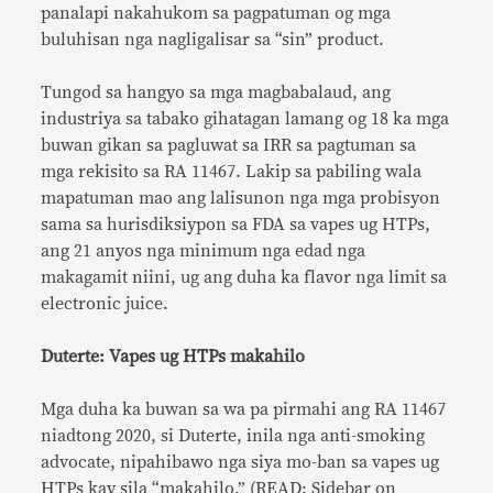
panalapi nakahukom sa pagpatuman og mga
buluhisan nga nagligalisar sa “sin” product.
Tungod sa hangyo sa mga magbabalaud, ang
industriya sa tabako gihatagan lamang og 18 ka mga
buwan gikan sa pagluwat sa IRR sa pagtuman sa
mga rekisito sa RA 11467. Lakip sa pabiling wala
mapatuman mao ang lalisunon nga mga probisyon
sama sa hurisdiksiypon sa FDA sa vapes ug HTPs,
ang 21 anyos nga minimum nga edad nga
makagamit niini, ug ang duha ka flavor nga limit sa
electronic juice.
Duterte: Vapes ug HTPs makahilo
Mga duha ka buwan sa wa pa pirmahi ang RA 11467
niadtong 2020, si Duterte, inila nga anti-smoking
advocate, nipahibawo nga siya mo-ban sa vapes ug
HTPs kay sila “makahilo.” (READ:
Sidebar on