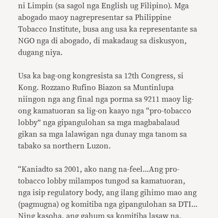
ni Limpin (sa sagol nga English ug Filipino). Mga
abogado maoy nagrepresentar sa Philippine
Tobacco Institute, busa ang usa ka representante sa
NGO nga di abogado, di makadaug sa diskusyon,
dugang niya.
Usa ka bag-ong kongresista sa 12th Congress, si
Kong. Rozzano Rufino Biazon sa Muntinlupa
niingon nga ang final nga porma sa 9211 maoy lig-
ong kamatuoran sa lig-on kaayo nga “pro-tobacco
lobby” nga gipangulohan sa mga magbabalaud
gikan sa mga lalawigan nga dunay mga tanom sa
tabako sa northern Luzon.
“Kaniadto sa 2001, ako nang na-feel…Ang pro-
tobacco lobby milampos tungod sa kamatuoran,
nga isip regulatory body, ang ilang gihimo mao ang
(pagmugna) og komitiba nga gipangulohan sa DTI…
Ning kasoha, ang gahum sa komitiba lasaw na,