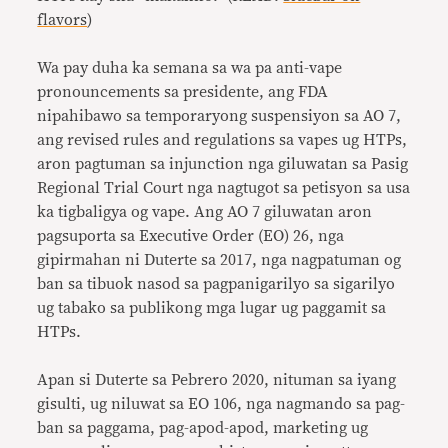
flavors
)
Wa pay duha ka semana sa wa pa anti-vape
pronouncements sa presidente, ang FDA
nipahibawo sa temporaryong suspensiyon sa AO 7,
ang revised rules and regulations sa vapes ug HTPs,
aron pagtuman sa injunction nga giluwatan sa Pasig
Regional Trial Court nga nagtugot sa petisyon sa usa
ka tigbaligya og vape. Ang AO 7 giluwatan aron
pagsuporta sa Executive Order (EO) 26, nga
gipirmahan ni Duterte sa 2017, nga nagpatuman og
ban sa tibuok nasod sa pagpanigarilyo sa sigarilyo
ug tabako sa publikong mga lugar ug paggamit sa
HTPs.
Apan si Duterte sa Pebrero 2020, nituman sa iyang
gisulti, ug niluwat sa EO 106, nga nagmando sa pag-
ban sa paggama, pag-apod-apod, marketing ug