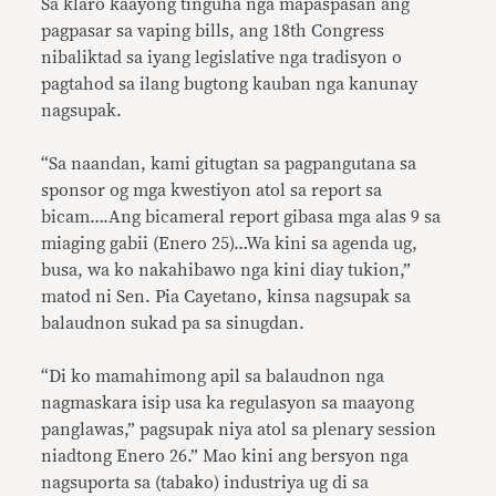
Sa klaro kaayong tinguha nga mapaspasan ang
pagpasar sa vaping bills, ang 18th Congress
nibaliktad sa iyang legislative nga tradisyon o
pagtahod sa ilang bugtong kauban nga kanunay
nagsupak.
“Sa naandan, kami gitugtan sa pagpangutana sa
sponsor og mga kwestiyon atol sa report sa
bicam….Ang bicameral report gibasa mga alas 9 sa
miaging gabii (Enero 25)…Wa kini sa agenda ug,
busa, wa ko nakahibawo nga kini diay tukion,”
matod ni Sen. Pia Cayetano, kinsa nagsupak sa
balaudnon sukad pa sa sinugdan.
“Di ko mamahimong apil sa balaudnon nga
nagmaskara isip usa ka regulasyon sa maayong
panglawas,” pagsupak niya atol sa plenary session
niadtong Enero 26.” Mao kini ang bersyon nga
nagsuporta sa (tabako) industriya ug di sa