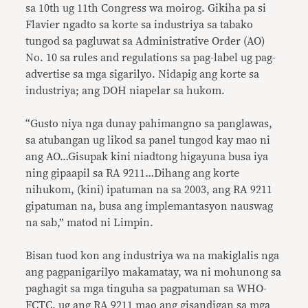
sa 10th ug 11th Congress wa moirog. Gikiha pa si
Flavier ngadto sa korte sa industriya sa tabako
tungod sa pagluwat sa Administrative Order (AO)
No. 10 sa rules and regulations sa pag-label ug pag-
advertise sa mga sigarilyo. Nidapig ang korte sa
industriya; ang DOH niapelar sa hukom.
“Gusto niya nga dunay pahimangno sa panglawas,
sa atubangan ug likod sa panel tungod kay mao ni
ang AO…Gisupak kini niadtong higayuna busa iya
ning gipaapil sa RA 9211…Dihang ang korte
nihukom, (kini) ipatuman na sa 2003, ang RA 9211
gipatuman na, busa ang implemantasyon nauswag
na sab,” matod ni Limpin.
Bisan tuod kon ang industriya wa na makiglalis nga
ang pagpanigarilyo makamatay, wa ni mohunong sa
paghagit sa mga tinguha sa pagpatuman sa WHO-
FCTC, ug ang RA 9211 mao ang gisandigan sa mga