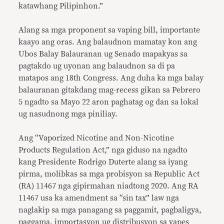
katawhang Pilipinhon.”
Alang sa mga proponent sa vaping bill, importante
kaayo ang oras. Ang balaudnon mamatay kon ang
Ubos Balay Balauranan ug Senado mapakyas sa
pagtakdo ug uyonan ang balaudnon sa di pa
matapos ang 18th Congress. Ang duha ka mga balay
balauranan gitakdang mag-recess gikan sa Pebrero
5 ngadto sa Mayo 22 aron paghatag og dan sa lokal
ug nasudnong mga piniliay.
Ang “Vaporized Nicotine and Non-Nicotine
Products Regulation Act,” nga giduso na ngadto
kang Presidente Rodrigo Duterte alang sa iyang
pirma, molibkas sa mga probisyon sa Republic Act
(RA) 11467 nga gipirmahan niadtong 2020. Ang RA
11467 usa ka amendment sa “sin tax” law nga
naglakip sa mga panagang sa paggamit, pagbaligya,
paggama, importasyon ug distribusyon sa vapes