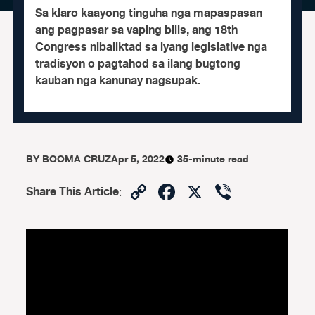
Sa klaro kaayong tinguha nga mapaspasan
ang pagpasar sa vaping bills, ang 18th
Congress nibaliktad sa iyang legislative nga
tradisyon o pagtahod sa ilang bugtong
kauban nga kanunay nagsupak.
BY
BOOMA CRUZ
Apr 5, 2022
35-minute read
Copy
Facebook
X
Viber
Share This Article
:
Link