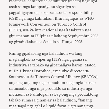
bicameral conference committee (bicam) nagtugot
usab sa mga kompaniya sa sigarilyo sa
pagpahigayon og corporate social responsibility
(CSR) nga mga kalihukan. Kini naglapas sa WHO
Framework Convention on Tobacco Control
(FCTC), usa ka international nga kasabutan nga
gipirmahan sa Pilipinas niadtong Septiyembre 2003
ug giratipikahan sa Senado sa Hunyo 2005.
Kining gipalabang nga balaudnon wa lang
maglangkob sa vapes ug HTPs nga gigama sa
industriya sa tabako ug gipamaligya karon. Matod
ni Dr. Ulysses Dorotheo, executive director sa
Southeast Asia Tobacco Control Alliance (SEATCA),
ang nag-ung-ong nga balaudnon naglangkob usab
sa umaabot nga mga produkto sa industriya nga
mohaum sa kahulogan sa bag-ong mga produktong
tabako suma sa gihan-ay sa balaudnon, “tanang
mga sagol nga gahi o liquid form, ug tanang mga