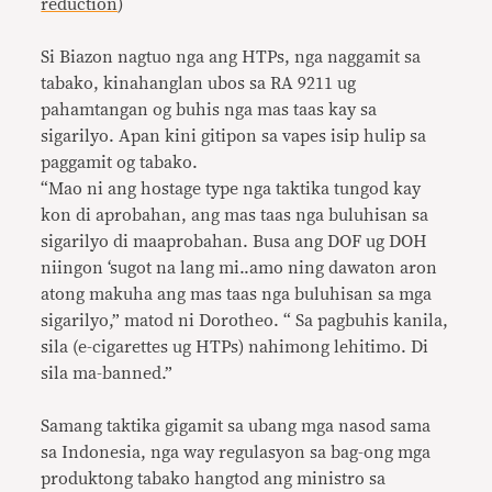
reduction
)
Si Biazon nagtuo nga ang HTPs, nga naggamit sa
tabako, kinahanglan ubos sa RA 9211 ug
pahamtangan og buhis nga mas taas kay sa
sigarilyo. Apan kini gitipon sa vapes isip hulip sa
paggamit og tabako.
“Mao ni ang hostage type nga taktika tungod kay
kon di aprobahan, ang mas taas nga buluhisan sa
sigarilyo di maaprobahan. Busa ang DOF ug DOH
niingon ‘sugot na lang mi..amo ning dawaton aron
atong makuha ang mas taas nga buluhisan sa mga
sigarilyo,” matod ni Dorotheo. “ Sa pagbuhis kanila,
sila (e-cigarettes ug HTPs) nahimong lehitimo. Di
sila ma-banned.”
Samang taktika gigamit sa ubang mga nasod sama
sa Indonesia, nga way regulasyon sa bag-ong mga
produktong tabako hangtod ang ministro sa