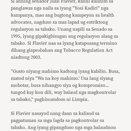
Si anhing senador Juan Flavier, kanhi kalihim sa
panglawas nga naila sa iyang “Yosi Kadiri” nga
kampanya, mao ang bugtong kampeyon sa health
advocates, nagduso sa mas lapad ug estriktong
regulasyon sa tabako. Unang napili sa Senado sa
1995, iyang gipakigbisugan ang regulasyon alang sa
tabako. Si Flavier naa sa iyang katapusang termino
dihang giaprobahan ang Tobacco Regulation Act
niadtong 2003.
“Gusto niyang mahimo kadtong iyang kabilin. Busa,
matod niya “Wa na koy mahimo.’ Usa lang siyang
mobotar, busa nihangyo siya og kompromiso…
tungod kay kon dili, way balaud nga magkontrolar
sa tabako,” paghinumdom ni Limpin.
Si Flavier nasayod nang daan sa kalisod sa
pagpatuman sa mga lagda sa pagkontrolar sa
tabako. Ang iyang gipangduso nga mga balaudnon