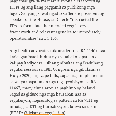
pagpamaligya sa wa marehistrong e-cigarettes ug
HTPs ug ang ilang paggamit sa publikong mga
lugar. Sa iyang suwat ngadto sa Senate president ug
speaker of the House, si Duterte “instructed the
FDA to formulate the intended regulatory
framework and relevant agencies to immediately
operationalize” sa EO 106.
Ang health advocates nikonsiderar sa RA 11467 nga
kadaugan batok industriya sa tabako, apan ang
kalipay kadiyot ra. Dihang nibukas ang ikaduhang
regular session sa 18th Congress nga gibuksan sa
Hulyo 2020, ang vape bills, sagad nag-implementar
sa wa pa mapatuman nga mga probisyon sa RA
11467, maoy giuna aron sa paghimo og balaud.
Sagad sa giduso nga mga kausaban naa sa
regulasyon, nagsundog sa pattern sa RA 9211 ug
nihatag sa DTI og hurisdiksyon, taliwa sa uban.
(READ:
Sidebar on regulation
)