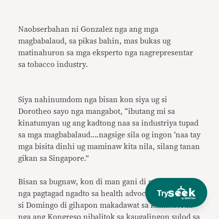
Naobserbahan ni Gonzalez nga ang mga
magbabalaud, sa pikas bahin, mas bukas ug
matinahuron sa mga eksperto nga nagrepresentar
sa tobacco industry.
Siya nahinumdom nga bisan kon siya ug si
Dorotheo sayo nga mangabot, “ibutang mi sa
kinatumyan ug ang kadtong naa sa industriya tupad
sa mga magbabalaud….nagsige sila og ingon ‘naa tay
mga bisita dinhi ug maminaw kita nila, silang tanan
gikan sa Singapore.”
Bisan sa bugnaw, kon di man gani di mahigalaon
Try
nga pagtagad ngadto sa health advocates sa House,
si Domingo di gihapon makadawat sa kamatuoran
nga ang Kongreso nibalitok sa kaugalingon sulod sa