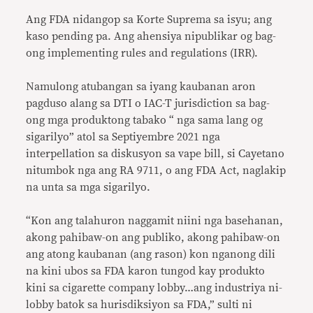
Ang FDA nidangop sa Korte Suprema sa isyu; ang
kaso pending pa. Ang ahensiya nipublikar og bag-
ong implementing rules and regulations (IRR).
Namulong atubangan sa iyang kaubanan aron
pagduso alang sa DTI o IAC-T jurisdiction sa bag-
ong mga produktong tabako “ nga sama lang og
sigarilyo” atol sa Septiyembre 2021 nga
interpellation sa diskusyon sa vape bill, si Cayetano
nitumbok nga ang RA 9711, o ang FDA Act, naglakip
na unta sa mga sigarilyo.
“Kon ang talahuron naggamit niini nga basehanan,
akong pahibaw-on ang publiko, akong pahibaw-on
ang atong kaubanan (ang rason) kon nganong dili
na kini ubos sa FDA karon tungod kay produkto
kini sa cigarette company lobby…ang industriya ni-
lobby batok sa hurisdiksiyon sa FDA,” sulti ni