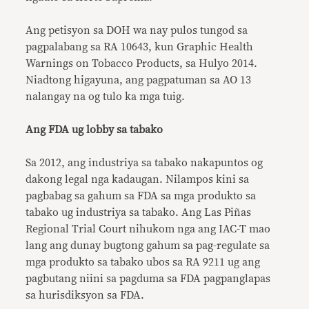
Ang petisyon sa DOH wa nay pulos tungod sa
pagpalabang sa RA 10643, kun Graphic Health
Warnings on Tobacco Products, sa Hulyo 2014.
Niadtong higayuna, ang pagpatuman sa AO 13
nalangay na og tulo ka mga tuig.
Ang FDA ug lobby sa tabako
Sa 2012, ang industriya sa tabako nakapuntos og
dakong legal nga kadaugan. Nilampos kini sa
pagbabag sa gahum sa FDA sa mga produkto sa
tabako ug industriya sa tabako. Ang Las Piñas
Regional Trial Court nihukom nga ang IAC-T mao
lang ang dunay bugtong gahum sa pag-regulate sa
mga produkto sa tabako ubos sa RA 9211 ug ang
pagbutang niini sa pagduma sa FDA pagpanglapas
sa hurisdiksyon sa FDA.