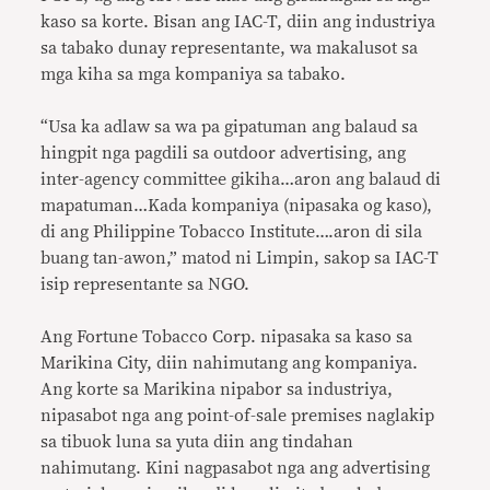
kaso sa korte. Bisan ang IAC-T, diin ang industriya
sa tabako dunay representante, wa makalusot sa
mga kiha sa mga kompaniya sa tabako.
“Usa ka adlaw sa wa pa gipatuman ang balaud sa
hingpit nga pagdili sa outdoor advertising, ang
inter-agency committee gikiha…aron ang balaud di
mapatuman…Kada kompaniya (nipasaka og kaso),
di ang Philippine Tobacco Institute….aron di sila
buang tan-awon,” matod ni Limpin, sakop sa IAC-T
isip representante sa NGO.
Ang Fortune Tobacco Corp. nipasaka sa kaso sa
Marikina City, diin nahimutang ang kompaniya.
Ang korte sa Marikina nipabor sa industriya,
nipasabot nga ang point-of-sale premises naglakip
sa tibuok luna sa yuta diin ang tindahan
nahimutang. Kini nagpasabot nga ang advertising