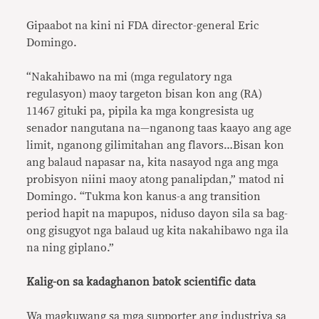
Gipaabot na kini ni FDA director-general Eric
Domingo.
“Nakahibawo na mi (mga regulatory nga
regulasyon) maoy targeton bisan kon ang (RA)
11467 gituki pa, pipila ka mga kongresista ug
senador nangutana na—nganong taas kaayo ang age
limit, nganong gilimitahan ang flavors…Bisan kon
ang balaud napasar na, kita nasayod nga ang mga
probisyon niini maoy atong panalipdan,” matod ni
Domingo. “Tukma kon kanus-a ang transition
period hapit na mapupos, niduso dayon sila sa bag-
ong gisugyot nga balaud ug kita nakahibawo nga ila
na ning giplano.”
Kalig-on sa kadaghanon batok scientific data
Wa magkuwang sa mga supporter ang industriya sa