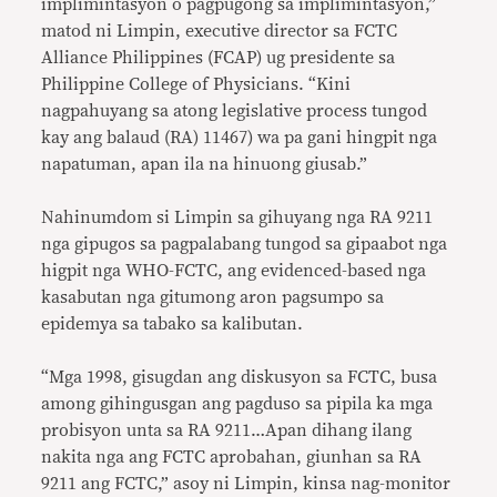
implimintasyon o pagpugong sa implimintasyon,”
matod ni Limpin, executive director sa FCTC
Alliance Philippines (FCAP) ug presidente sa
Philippine College of Physicians. “Kini
nagpahuyang sa atong legislative process tungod
kay ang balaud (RA) 11467) wa pa gani hingpit nga
napatuman, apan ila na hinuong giusab.”
Nahinumdom si Limpin sa gihuyang nga RA 9211
nga gipugos sa pagpalabang tungod sa gipaabot nga
higpit nga WHO-FCTC, ang evidenced-based nga
kasabutan nga gitumong aron pagsumpo sa
epidemya sa tabako sa kalibutan.
“Mga 1998, gisugdan ang diskusyon sa FCTC, busa
among gihingusgan ang pagduso sa pipila ka mga
probisyon unta sa RA 9211…Apan dihang ilang
nakita nga ang FCTC aprobahan, giunhan sa RA
9211 ang FCTC,” asoy ni Limpin, kinsa nag-monitor