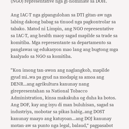
(NGO) representative nga gi-nominate sa DOH.
Ang IAC-T nga gipangulohan sa DTI gitan-aw nga
labing dakong babag sa tinuod nga pagkontrolar sa
tabako. Matod ni Limpin, ang NGO representative
sa IAC-T, ang health maoy sagad mapilde sa trade sa
komitiba. Mga representante sa departamento sa
panglawas ug edukasyon mao lang ang bugtong mga
kaalyado sa NGO sa komitiba.
“Kon imong tan-awon ang naglangkob, mapilde
gyud mi..wa pa gyud na modapig sa amoa ang
DENR…ang agrikultura kanunay nang
girepresentahan sa National Tobacco
Administration, kinsa makakuha og duha ka botos.
Ang DOF, kay ang isyu di man buluhisan, sagad sa
industriya, mobotar sa pikas habig..ang DOST
kanunay maayo ang katuyoan…ang DOJ kanunay
motan-aw sa punto nga legal, balaud,” pagpasabot