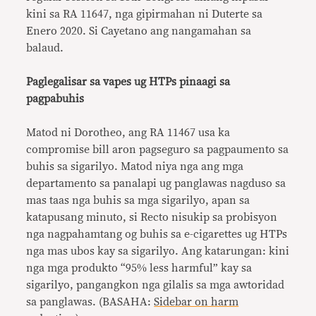
kini sa RA 11647, nga gipirmahan ni Duterte sa
Enero 2020. Si Cayetano ang nangamahan sa
balaud.
Paglegalisar sa vapes ug HTPs pinaagi sa
pagpabuhis
Matod ni Dorotheo, ang RA 11467 usa ka
compromise bill aron pagseguro sa pagpaumento sa
buhis sa sigarilyo. Matod niya nga ang mga
departamento sa panalapi ug panglawas nagduso sa
mas taas nga buhis sa mga sigarilyo, apan sa
katapusang minuto, si Recto nisukip sa probisyon
nga nagpahamtang og buhis sa e-cigarettes ug HTPs
nga mas ubos kay sa sigarilyo. Ang katarungan: kini
nga mga produkto “95% less harmful” kay sa
sigarilyo, pangangkon nga gilalis sa mga awtoridad
sa panglawas. (BASAHA:
Sidebar on harm