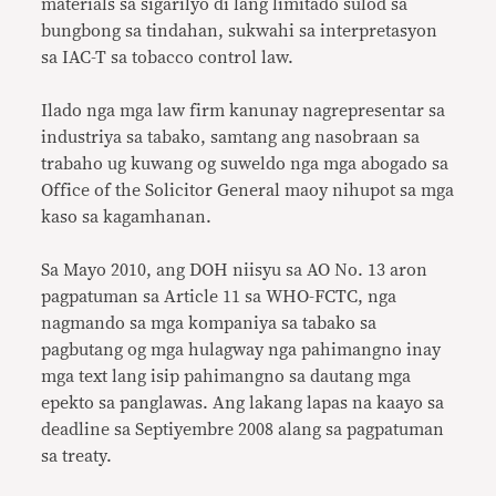
materials sa sigarilyo di lang limitado sulod sa
bungbong sa tindahan, sukwahi sa interpretasyon
sa IAC-T sa tobacco control law.
Ilado nga mga law firm kanunay nagrepresentar sa
industriya sa tabako, samtang ang nasobraan sa
trabaho ug kuwang og suweldo nga mga abogado sa
Office of the Solicitor General maoy nihupot sa mga
kaso sa kagamhanan.
Sa Mayo 2010, ang DOH niisyu sa AO No. 13 aron
pagpatuman sa Article 11 sa WHO-FCTC, nga
nagmando sa mga kompaniya sa tabako sa
pagbutang og mga hulagway nga pahimangno inay
mga text lang isip pahimangno sa dautang mga
epekto sa panglawas. Ang lakang lapas na kaayo sa
deadline sa Septiyembre 2008 alang sa pagpatuman
sa treaty.