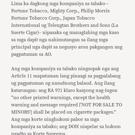
Lima ka dagkong mga kompaniya sa tabako—
Fortune Tobacco, Mighty Corp., Philip Morris
Fortune Tobacco Corp., Japan Tobacco
International ug Telengtan Brothers and Sons (La
Suerte Cigar)– nipasaka og managlahing mga kaso
sa mga dapit nga nahimutangan sa ilang mga
principal nga dapit sa negusyo aron pakgangon ang
pagpatuman sa AO.
Ang mga kompaniya sa tabako ningsupak nga ang
Article 11 mapatuman lang pinaagi sa pagpalabang
ug pagpatuman og nasudnong balaud. Ang ilang
katarungan: ang RA 921 klaro kaayong nag-ingon
“no other printed warnings, except the health
warning and message required [‘NOT FOR SALE TO
MINORS’] shall be placed on cigarette packages.”
Ang mga korte ninghukom pabor sa mga
kompaniya sa tabako; ang DOH niapelar sa hukom
ngadto sa Korte Suprema.