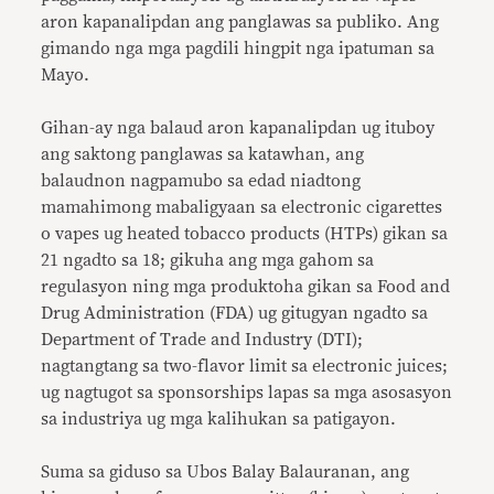
aron kapanalipdan ang panglawas sa publiko. Ang
gimando nga mga pagdili hingpit nga ipatuman sa
Mayo.
Gihan-ay nga balaud aron kapanalipdan ug ituboy
ang saktong panglawas sa katawhan, ang
balaudnon nagpamubo sa edad niadtong
mamahimong mabaligyaan sa electronic cigarettes
o vapes ug heated tobacco products (HTPs) gikan sa
21 ngadto sa 18; gikuha ang mga gahom sa
regulasyon ning mga produktoha gikan sa Food and
Drug Administration (FDA) ug gitugyan ngadto sa
Department of Trade and Industry (DTI);
nagtangtang sa two-flavor limit sa electronic juices;
ug nagtugot sa sponsorships lapas sa mga asosasyon
sa industriya ug mga kalihukan sa patigayon.
Suma sa giduso sa Ubos Balay Balauranan, ang