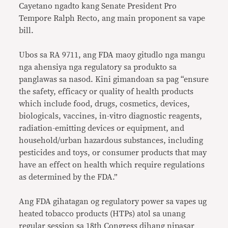
Cayetano ngadto kang Senate President Pro
Tempore Ralph Recto, ang main proponent sa vape
bill.
Ubos sa RA 9711, ang FDA maoy gitudlo nga mangu
nga ahensiya nga regulatory sa produkto sa
panglawas sa nasod. Kini gimandoan sa pag “ensure
the safety, efficacy or quality of health products
which include food, drugs, cosmetics, devices,
biologicals, vaccines, in-vitro diagnostic reagents,
radiation-emitting devices or equipment, and
household/urban hazardous substances, including
pesticides and toys, or consumer products that may
have an effect on health which require regulations
as determined by the FDA.”
Ang FDA gihatagan og regulatory power sa vapes ug
heated tobacco products (HTPs) atol sa unang
regular session sa 18th Congress dihang nipasar