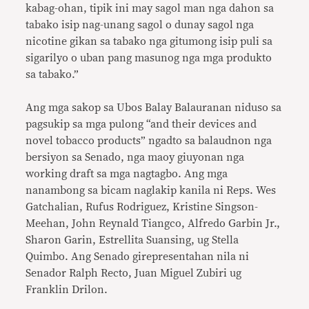
kabag-ohan, tipik ini may sagol man nga dahon sa
tabako isip nag-unang sagol o dunay sagol nga
nicotine gikan sa tabako nga gitumong isip puli sa
sigarilyo o uban pang masunog nga mga produkto
sa tabako.”
Ang mga sakop sa Ubos Balay Balauranan niduso sa
pagsukip sa mga pulong “and their devices and
novel tobacco products” ngadto sa balaudnon nga
bersiyon sa Senado, nga maoy giuyonan nga
working draft sa mga nagtagbo. Ang mga
nanambong sa bicam naglakip kanila ni Reps. Wes
Gatchalian, Rufus Rodriguez, Kristine Singson-
Meehan, John Reynald Tiangco, Alfredo Garbin Jr.,
Sharon Garin, Estrellita Suansing, ug Stella
Quimbo. Ang Senado girepresentahan nila ni
Senador Ralph Recto, Juan Miguel Zubiri ug
Franklin Drilon.