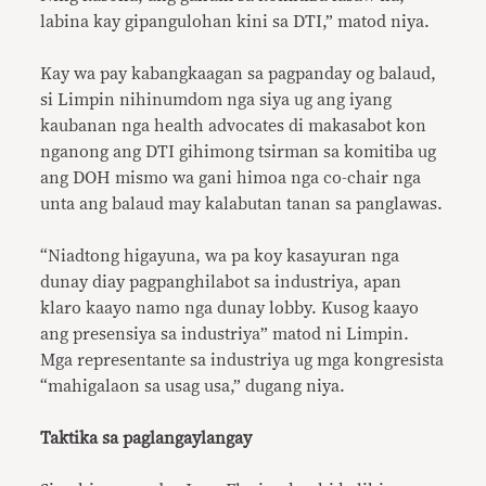
labina kay gipangulohan kini sa DTI,” matod niya.
Kay wa pay kabangkaagan sa pagpanday og balaud,
si Limpin nihinumdom nga siya ug ang iyang
kaubanan nga health advocates di makasabot kon
nganong ang DTI gihimong tsirman sa komitiba ug
ang DOH mismo wa gani himoa nga co-chair nga
unta ang balaud may kalabutan tanan sa panglawas.
“Niadtong higayuna, wa pa koy kasayuran nga
dunay diay pagpanghilabot sa industriya, apan
klaro kaayo namo nga dunay lobby. Kusog kaayo
ang presensiya sa industriya” matod ni Limpin.
Mga representante sa industriya ug mga kongresista
“mahigalaon sa usag usa,” dugang niya.
Taktika sa paglangaylangay