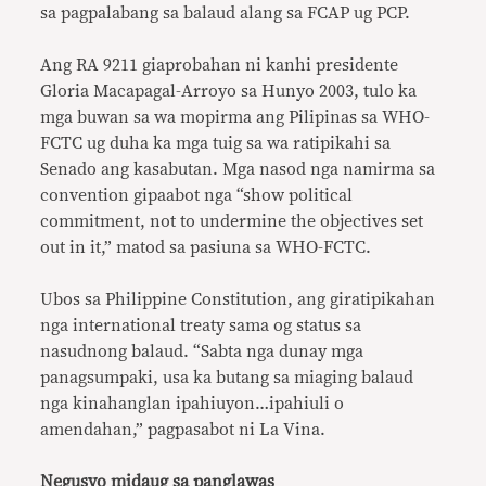
sa pagpalabang sa balaud alang sa FCAP ug PCP.
Ang RA 9211 giaprobahan ni kanhi presidente
Gloria Macapagal-Arroyo sa Hunyo 2003, tulo ka
mga buwan sa wa mopirma ang Pilipinas sa WHO-
FCTC ug duha ka mga tuig sa wa ratipikahi sa
Senado ang kasabutan. Mga nasod nga namirma sa
convention gipaabot nga “show political
commitment, not to undermine the objectives set
out in it,” matod sa pasiuna sa WHO-FCTC.
Ubos sa Philippine Constitution, ang giratipikahan
nga international treaty sama og status sa
nasudnong balaud. “Sabta nga dunay mga
panagsumpaki, usa ka butang sa miaging balaud
nga kinahanglan ipahiuyon…ipahiuli o
amendahan,” pagpasabot ni La Vina.
Negusyo midaug sa panglawas