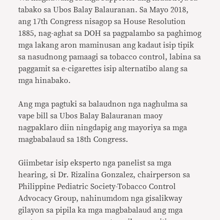
tabako sa Ubos Balay Balauranan. Sa Mayo 2018,
ang 17th Congress nisagop sa House Resolution
1885, nag-aghat sa DOH sa pagpalambo sa paghimog
mga lakang aron maminusan ang kadaut isip tipik
sa nasudnong pamaagi sa tobacco control, labina sa
paggamit sa e-cigarettes isip alternatibo alang sa
mga hinabako.
Ang mga pagtuki sa balaudnon nga naghulma sa
vape bill sa Ubos Balay Balauranan maoy
nagpaklaro diin ningdapig ang mayoriya sa mga
magbabalaud sa 18th Congress.
Giimbetar isip eksperto nga panelist sa mga
hearing, si Dr. Rizalina Gonzalez, chairperson sa
Philippine Pediatric Society-Tobacco Control
Advocacy Group, nahinumdom nga gisalikway
gilayon sa pipila ka mga magbabalaud ang mga