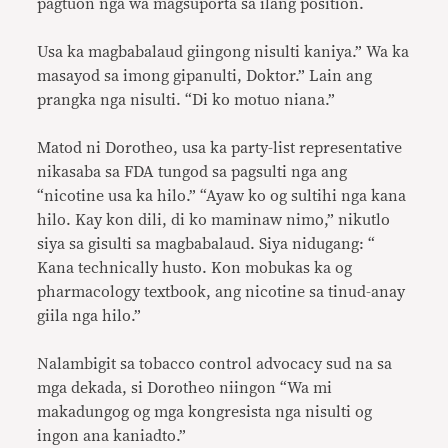
pagtuon nga wa magsuporta sa ilang position.
Usa ka magbabalaud giingong nisulti kaniya.” Wa ka
masayod sa imong gipanulti, Doktor.” Lain ang
prangka nga nisulti. “Di ko motuo niana.”
Matod ni Dorotheo, usa ka party-list representative
nikasaba sa FDA tungod sa pagsulti nga ang
“nicotine usa ka hilo.” “Ayaw ko og sultihi nga kana
hilo. Kay kon dili, di ko maminaw nimo,” nikutlo
siya sa gisulti sa magbabalaud. Siya nidugang: “
Kana technically husto. Kon mobukas ka og
pharmacology textbook, ang nicotine sa tinud-anay
giila nga hilo.”
Nalambigit sa tobacco control advocacy sud na sa
mga dekada, si Dorotheo niingon “Wa mi
makadungog og mga kongresista nga nisulti og
ingon ana kaniadto.”