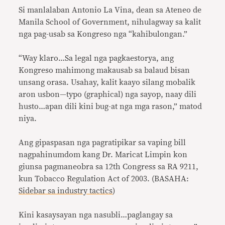
Si manlalaban Antonio La Vina, dean sa Ateneo de
Manila School of Government, nihulagway sa kalit
nga pag-usab sa Kongreso nga “kahibulongan.”
“Way klaro…Sa legal nga pagkaestorya, ang
Kongreso mahimong makausab sa balaud bisan
unsang orasa. Usahay, kalit kaayo silang mobalik
aron usbon—typo (graphical) nga sayop, naay dili
husto…apan dili kini bug-at nga mga rason,” matod
niya.
Ang gipaspasan nga pagratipikar sa vaping bill
nagpahinumdom kang Dr. Maricat Limpin kon
giunsa pagmaneobra sa 12th Congress sa RA 9211,
kun Tobacco Regulation Act of 2003. (BASAHA:
Sidebar sa industry tactics
)
Kini kasaysayan nga nasubli…paglangay sa