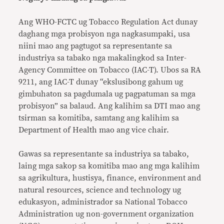
Ang WHO-FCTC ug Tobacco Regulation Act dunay
daghang mga probisyon nga nagkasumpaki, usa
niini mao ang pagtugot sa representante sa
industriya sa tabako nga makalingkod sa Inter-
Agency Committee on Tobacco (IAC-T). Ubos sa RA
9211, ang IAC-T dunay “ekslusibong gahum ug
gimbuhaton sa pagdumala ug pagpatuman sa mga
probisyon” sa balaud. Ang kalihim sa DTI mao ang
tsirman sa komitiba, samtang ang kalihim sa
Department of Health mao ang vice chair.
Gawas sa representante sa industriya sa tabako,
laing mga sakop sa komitiba mao ang mga kalihim
sa agrikultura, hustisya, finance, environment and
natural resources, science and technology ug
edukasyon, administrador sa National Tobacco
Administration ug non-government organization