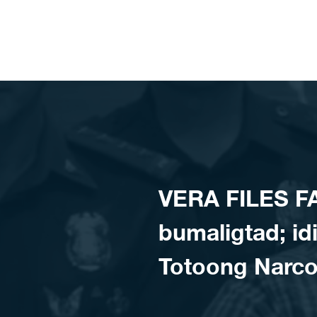
Skip to content
VERA FILES F
bumaligtad; idi
Totoong Narco 