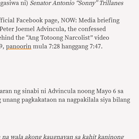
ngasiwa ni)
Senator Antonio “Sonny” Trillanes
ficial Facebook page, NOW: Media briefing
 Peter Joemel Advincula, the confessed
ehind the “Ang Totoong Narcolist” video
19,
panoorin
mula 7:28 hanggang 7:47.
taran ng sinabi ni Advincula noong Mayo 6 sa
ng unang pagkakataon na nagpakilala siya bilang
 na wala akong kaugnayan sa kahit kaninong