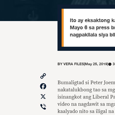
Ito ay eksaktong k
Mayo 6 sa press b
nagpakilala siya b
BY
VERA FILES
|
May 25, 2019
|
3
Copy
Link
Bumaligtad si Peter Joem
Facebook
nakatalukbong tao sa mga
X
isinangkot ang Liberal Pa
Viber
video na nagdawit sa mg
kaalyado nito sa iligal na