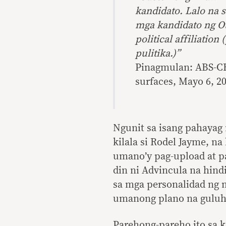
kandidato. Lalo na s
mga kandidato ng Ot
political affiliatio
pulitika.)”
Pinagmulan: ABS-CB
surfaces, Mayo 6, 2
Ngunit sa isang pahayag 
kilala si Rodel Jayme, na
umano’y pag-upload at p
din ni Advincula na hind
sa mga personalidad ng 
umanong plano na guluh
Parehong-pareho ito sa k