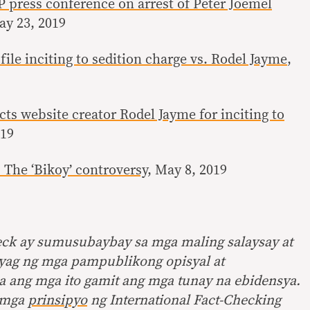
press conference on arrest of Peter Joemel
ay 23, 2019
file inciting to sedition charge vs. Rodel Jayme
,
cts website creator Rodel Jayme for inciting to
019
The ‘Bikoy’ controversy
, May 8, 2019
eck ay sumusubaybay sa mga maling salaysay at
yag ng mga pampublikong opisyal at
ma ang mga ito gamit ang mga tunay na ebidensya.
 mga
prinsipyo
ng International Fact-Checking