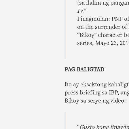
(sa ilalim ng panga
IV.”
Pinagmulan: PNP of
on the surrender of
“Bikoy” character b
series, Mayo 23, 20
PAG BALIGTAD
Ito ay eksaktong kabalig
press briefing sa IBP, a
Bikoy sa serye ng video:
“
Gusto kong linawin