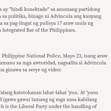
ya ay “hindi konektado” sa anumang partidong
sa pulitika, binago ni Advincula ang kanyang
sa pag-iingat ng pulisya 17 araw mula ng
 Integrated Bar of the Philippines.
a Philippine National Police, Mayo 23, isang araw
mano sa mga awtoridad, nagsalita si Advincula
a ginawa sa serye ng video:
alang katotohanan lahat-lahat ‘yun. At ‘yoon
d (gawa-gawa) lamang ng mga nasa kabilang
ch is the Liberal Party under the handling of