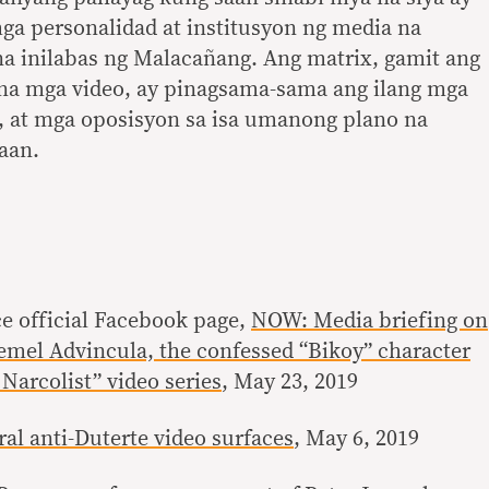
ga personalidad at institusyon ng media na
na inilabas ng Malacañang. Ang matrix, gamit ang
 na mga video, ay pinagsama-sama ang ilang mga
at mga oposisyon sa isa umanong plano na
aan.
ce official Facebook page,
NOW: Media briefing on
oemel Advincula, the confessed “Bikoy” character
Narcolist” video series
, May 23, 2019
al anti-Duterte video surfaces
, May 6, 2019