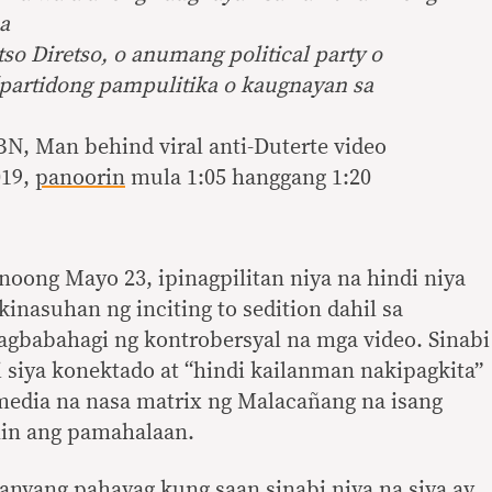
a
so Diretso, o anumang political party o
n (partidong pampulitika o kaugnayan sa
N, Man behind viral anti-Duterte video
019,
panoorin
mula 1:05 hanggang 1:20
noong Mayo 23, ipinagpilitan niya na hindi niya
 kinasuhan ng inciting to sedition dahil sa
agbabahagi ng kontrobersyal na mga video. Sinabi
i siya konektado at “hindi kailanman nakipagkita”
media na nasa matrix ng Malacañang na isang
in ang pamahalaan.
anyang pahayag kung saan sinabi niya na siya ay