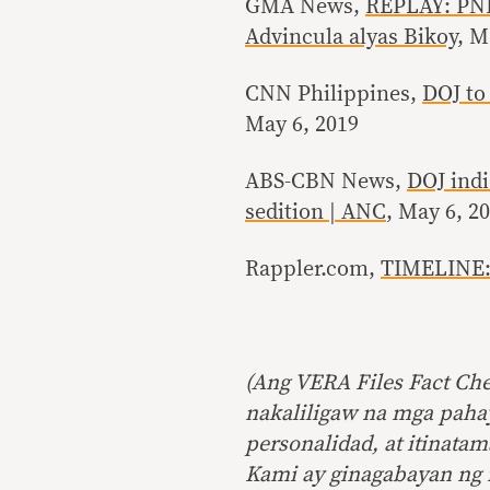
GMA News,
REPLAY: PNP 
Advincula alyas Bikoy
, M
CNN Philippines,
DOJ to 
May 6, 2019
ABS-CBN News,
DOJ indi
sedition | ANC
, May 6, 2
Rappler.com,
TIMELINE: 
(Ang VERA Files Fact Ch
nakaliligaw na mga paha
personalidad, at itinata
Kami ay ginagabayan ng