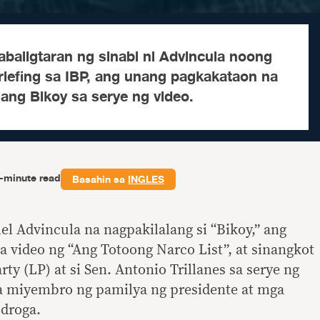
abaligtaran ng sinabi ni Advincula noong
riefing sa IBP, ang unang pagkakataon na
ilang Bikoy sa serye ng video.
-minute read
Basahin sa
INGLES
el Advincula na nagpakilalang si “Bikoy,” ang
 video ng “Ang Totoong Narco List”, at sinangkot
rty (LP) at si Sen. Antonio Trillanes sa serye ng
a miyembro ng pamilya ng presidente at mga
 droga.