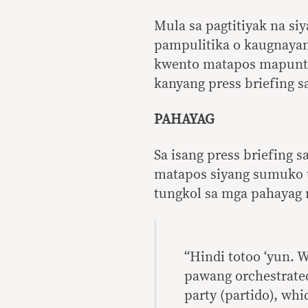
Mula sa pagtitiyak na si
pampulitika o kaugnayan 
kwento matapos mapunta 
kanyang press briefing sa
PAHAYAG
Sa isang press briefing s
matapos siyang sumuko u
tungkol sa mga pahayag n
“Hindi totoo ‘yun. W
pawang orchestrate
party (partido), whi