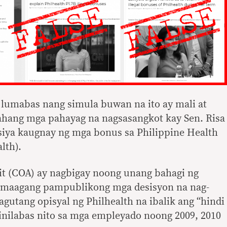
 lumabas nang simula buwan na ito ay mali at
hang mga pahayag na nagsasangkot kay Sen. Risa
siya kaugnay ng mga bonus sa Philippine Health
lth).
t (COA) ay nagbigay noong unang bahagi ng
 maagang pampublikong mga desisyon na nag-
utang opisyal ng Philhealth na ibalik ang “hindi
inilabas nito sa mga empleyado noong 2009, 2010