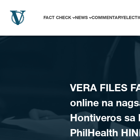
Skip to content
FACT CHECK
NEWS
COMMENTARY
ELECTI
VERA FILES F
online na nag
Hontiveros sa
PhilHealth HI