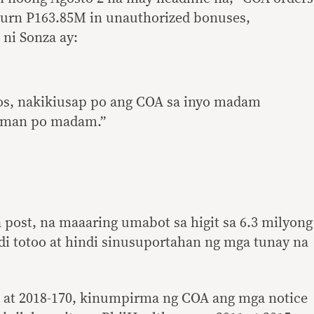
return P163.85M in unauthorized bonuses,
 ni Sonza ay:
ros, nakikiusap po ang COA sa inyo madam
naman po madam.”
 post, na maaaring umabot sa higit sa 6.3 milyong
di totoo at hindi sinusuportahan ng mga tunay na
69 at 2018-170, kinumpirma ng COA ang mga notice