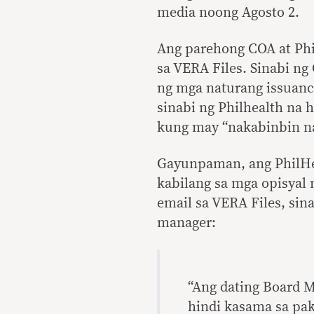
media noong Agosto 2.
Ang parehong COA at Phi
sa VERA Files. Sinabi n
ng mga naturang issuanc
sinabi ng Philhealth na
kung may “nakabinbin na
Gayunpaman, ang PhilHea
kabilang sa mga opisyal 
email sa VERA Files, si
manager:
“Ang dating Board 
hindi kasama sa pak