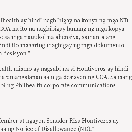
lhealth ay hindi nagbibigay na kopya ng mga ND
g COA na ito na nagbibigay lamang ng mga kopya
e sa mga nauukol na ahensiya, samantalang
 hindi ito maaaring magbigay ng mga dokumento
 desisyon.”
lth mismo ay nagsabi na si Hontiveros ay hindi
na pinangalanan sa mga desisyon ng COA. Sa isang
nabi ng Philhealth corporate communications
Member at ngayon Senador Risa Hontiveros ay
sa ng Notice of Disallowance (ND).”