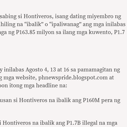
sabing si Hontiveros, isang dating miyembro ng
hiling na “ibalik” o “ipaliwanag” ang mga inilabas
ga ng P163.85 milyon sa ilang mga kuwento, P1.7
y inilabas Agosto 4, 13 at 16 sa pamamagitan ng
g mga website, phnewspride.blogspot.com at
oon itong mga headline na:
tusan si Hontiveros na ibalik ang P160M pera ng
Hontiveros na ibalik ang P1.7B illegal na mga