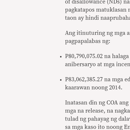
of disallowance (NDs) na 
pagkatapos matuklasan n
taon ay hindi naaprubaha
Ang itinuturing ng mga a
pagpapalabas ng:
P80,790,075.02 na halag
anibersaryo at mga incen
P83,062,385.27 na mga ed
kaarawan noong 2014.
Inatasan din ng COA ang
mga na release, na nagka
tulad ng pahayag ng dal
sa mga kaso ito noong En