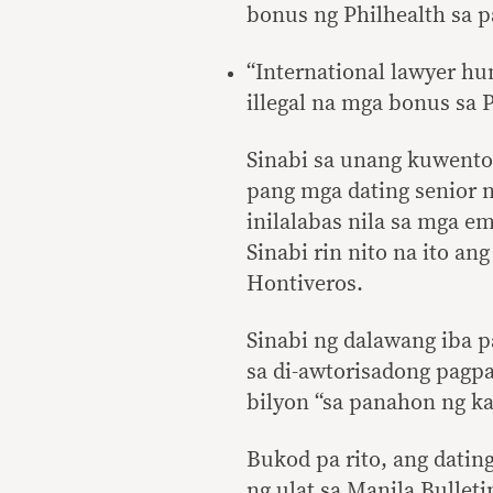
bonus ng Philhealth sa 
“International lawyer hu
illegal na mga bonus sa 
Sinabi sa unang kuwento 
pang mga dating senior n
inilalabas nila sa mga e
Sinabi rin nito na ito an
Hontiveros.
Sinabi ng dalawang iba 
sa di-awtorisadong pagp
bilyon “sa panahon ng k
Bukod pa rito, ang dating
ng ulat sa Manila Bullet