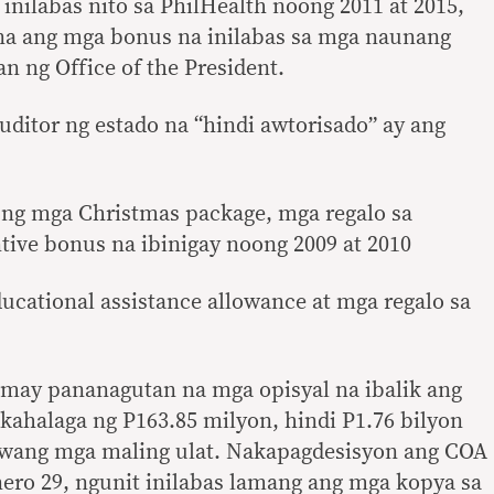
inilabas nito sa PhilHealth noong 2011 at 2015,
a ang mga bonus na inilabas sa mga naunang
n ng Office of the President.
uditor ng estado na “hindi awtorisado” ay ang
a ng mga Christmas package, mga regalo sa
tive bonus na ibinigay noong 2009 at 2010
ucational assistance allowance at mga regalo sa
 may pananagutan na mga opisyal na ibalik ang
kahalaga ng P163.85 milyon, hindi P1.76 bilyon
awang mga maling ulat. Nakapagdesisyon ang COA
ero 29, ngunit inilabas lamang ang mga kopya sa