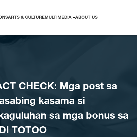
ONS
ARTS & CULTURE
MULTIMEDIA
ABOUT US
ACT CHECK: Mga post sa
sasabing kasama si
 kaguluhan sa mga bonus sa
NDI TOTOO