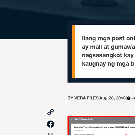
Ilang mga post on
ay mali at gumaw
nagsasangkot kay 
kaugnay ng mga bo
BY
VERA FILES
|
Aug 28, 2018
|
-
Copy
Link
Facebook