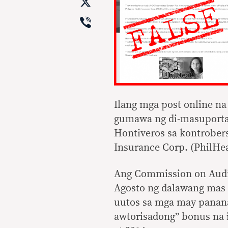
X
Viber
Ilang mga post online na
gumawa ng di-masuporta
Hontiveros sa kontrober
Insurance Corp. (PhilHea
Ang Commission on Audi
Agosto ng dalawang mas
uutos sa mga may pananag
awtorisadong” bonus na 