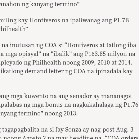
panahon ng kanyang termino”
miling kay Hontiveros na ipaliwanag ang P1.7B
Philhealth”
na inutusan ng COA si “Hontiveros at tatlong iba
a mga opisyal” na “ibalik” ang P163.85 milyon na
mpleyado ng Philhealth noong 2009, 2010 at 2014.
g ikatlong demand letter ng COA na ipinadala kay
pang mga kuwento na ang senador ay mananagot
apalabas ng mga bonus na nagkakahalaga ng P1.76
anyang termino” noong 2013.
 tagapagbalita na si Jay Sonza ay nag-post Aug. 3
in noong Agosto 2 na may headline na, “COA orders