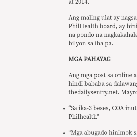
at 2014.
Ang maling ulat ay nagsa
PhilHealth board, ay hini
na pondo na nagkakahala
bilyon sa iba pa.
MGA PAHAYAG
Ang mga post sa online a
hindi bababa sa dalawan
thedailysentry.net. Mayr
“Sa ika-3 beses, COA inu
Philhealth”
“Mga abugado hinimok si 