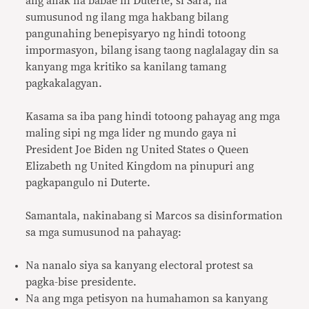
ang anak na babae ni Duterte, si Sara, na
sumusunod ng ilang mga hakbang bilang
pangunahing benepisyaryo ng hindi totoong
impormasyon, bilang isang taong naglalagay din sa
kanyang mga kritiko sa kanilang tamang
pagkakalagyan.
Kasama sa iba pang hindi totoong pahayag ang mga
maling sipi ng mga lider ng mundo gaya ni
President Joe Biden ng United States o Queen
Elizabeth ng United Kingdom na pinupuri ang
pagkapangulo ni Duterte.
Samantala, nakinabang si Marcos sa disinformation
sa mga sumusunod na pahayag:
Na nanalo siya sa kanyang electoral protest sa
pagka-bise presidente.
Na ang mga petisyon na humahamon sa kanyang