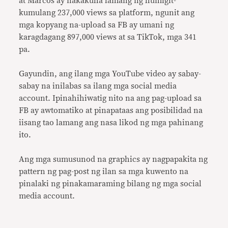
at Marcos ay nakakuha lamang ng humigit-
kumulang 237,000 views sa platform, ngunit ang
mga kopyang na-upload sa FB ay umani ng
karagdagang 897,000 views at sa TikTok, mga 341
pa.
Gayundin, ang ilang mga YouTube video ay sabay-
sabay na inilabas sa ilang mga social media
account. Ipinahihiwatig nito na ang pag-upload sa
FB ay awtomatiko at pinapataas ang posibilidad na
iisang tao lamang ang nasa likod ng mga pahinang
ito.
Ang mga sumusunod na graphics ay nagpapakita ng
pattern ng pag-post ng ilan sa mga kuwento na
pinalaki ng pinakamaraming bilang ng mga social
media account.