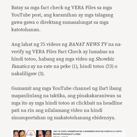
Batay sa mga fact check ng VERA Files sa mga
YouTube post, ang karamihan ay mga talagang
gawa-gawa o direktang sumasalungat sa mga
katotohanan.
Ang lahat ng 25 videos ng
BANAT NEWS TV
na na-
verify ng VERA Files Fact Check ay lumabas na
hindi totoo, habang ang mga video ng
Showbiz
Fanaticz
ay na-rate na peke (1), hindi totoo (23) o
nakaliligaw (3).
Gumamit ang mga YouTube channel ng iba’t ibang
mapanlinlang na taktika, ang pinakakaraniwan sa
mga ito ay mga hindi totoo at clickbait na headline
pati na rin ang nilalamang video na hindi
sinusuportahan ng makatotohanang ebidensya.