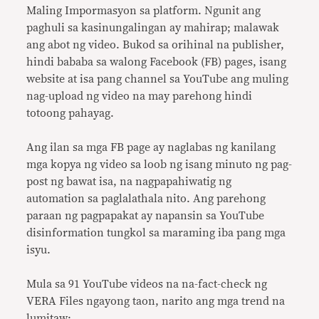
Maling Impormasyon sa platform. Ngunit ang
paghuli sa kasinungalingan ay mahirap; malawak
ang abot ng video. Bukod sa orihinal na publisher,
hindi bababa sa walong Facebook (FB) pages, isang
website at isa pang channel sa YouTube ang muling
nag-upload ng video na may parehong hindi
totoong pahayag.
Ang ilan sa mga FB page ay naglabas ng kanilang
mga kopya ng video sa loob ng isang minuto ng pag-
post ng bawat isa, na nagpapahiwatig ng
automation sa paglalathala nito. Ang parehong
paraan ng pagpapakat ay napansin sa YouTube
disinformation tungkol sa maraming iba pang mga
isyu.
Mula sa 91 YouTube videos na na-fact-check ng
VERA Files ngayong taon, narito ang mga trend na
lumitaw: