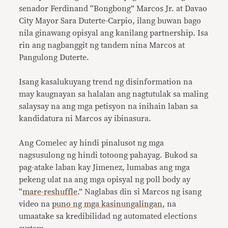
senador Ferdinand “Bongbong” Marcos Jr. at Davao
City Mayor Sara Duterte-Carpio, ilang buwan bago
nila ginawang opisyal ang kanilang partnership. Isa
rin ang nagbanggit ng tandem nina Marcos at
Pangulong Duterte.
Isang kasalukuyang trend ng disinformation na
may kaugnayan sa halalan ang nagtutulak sa maling
salaysay na ang mga petisyon na inihain laban sa
kandidatura ni Marcos ay ibinasura.
Ang Comelec ay hindi pinalusot ng mga
nagsusulong ng hindi totoong pahayag. Bukod sa
pag-atake laban kay Jimenez, lumabas ang mga
pekeng ulat na ang mga opisyal ng poll body ay
“
mare-reshuffle
.” Naglabas din si Marcos ng isang
video na
puno ng mga kasinungalingan
, na
umaatake sa kredibilidad ng automated elections