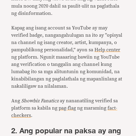
mula noong 2020 dahil sa paulit-ulit na paglathala
ng disinformation.
Kapag ang isang account sa YouTube ay may
verified badge, nangangahulugan na ito ay “opisyal
na channel ng isang creator, artist, kumpanya, o
pampublikong personalidad,” ayon sa
Help center
ng platform. Ngunit maaaring bawiin ng YouTube
ang verification o tanggalin ang channel kung
lumabag ito sa mga alituntunin ng komunidad, na
kinabibilangan ng paglalathala ng mapanlinlang at
nakaliligaw na nilalaman.
Ang
Showbiz Fanaticz
ay nananatiling verified sa
platform sa kabila ng
pag-flag
ng maraming
fact-
checkers
.
2. Ang popular na paksa ay ang