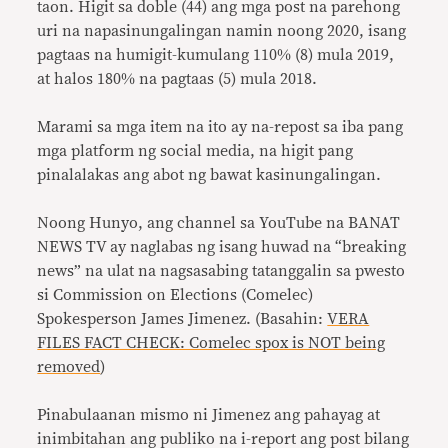
taon. Higit sa doble (44) ang mga post na parehong
uri na napasinungalingan namin noong 2020, isang
pagtaas na humigit-kumulang 110% (8) mula 2019,
at halos 180% na pagtaas (5) mula 2018.
Marami sa mga item na ito ay na-repost sa iba pang
mga platform ng social media, na higit pang
pinalalakas ang abot ng bawat kasinungalingan.
Noong Hunyo, ang channel sa YouTube na BANAT
NEWS TV ay naglabas ng isang huwad na “breaking
news” na ulat na nagsasabing tatanggalin sa pwesto
si Commission on Elections (Comelec)
Spokesperson James Jimenez. (Basahin:
VERA
FILES FACT CHECK: Comelec spox is NOT being
removed
)
Pinabulaanan mismo ni Jimenez ang pahayag at
inimbitahan ang publiko na i-report ang post bilang