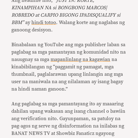
Ang headline nito,
“JUST IN: KORTE,
KINAMPIHAN NA si BONGBONG MARCOS|
ROBREDO at CARPIO BIGONG IPADISQUALIFY si
BBM”
ay
hindi totoo
. Walang korte ang naglabas ng
ganoong desisyon.
Binabalaan ng YouTube ang mga publisher laban sa
paglabag sa mga pamantayan ng komunidad nito na
nauugnay sa mga
mapanlinlang na kagawian
na
kinabibilangan ng “paggamit ng pamagat, mga
thumbnail, paglalarawan upang linlangin ang mga
user na maniwala na ang nilalaman ay isang bagay
na hindi naman ganoon.”
Ang paglabag sa mga pamantayang ito ay maaaring
dahilan upang wakasan ang isang channel o bawiin
ang verification nito. Gayunpaman, sa patuloy na
pag-agos ng serve ng disinformation na inilabas ng
BANAT NEWS TV at Showbiz Fanaticz ngayong