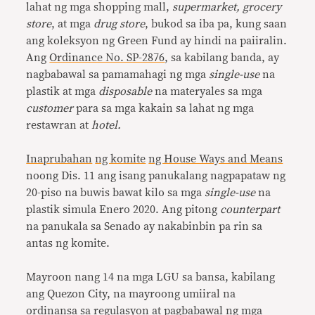
lahat ng mga shopping mall,
supermarket, grocery
store
, at mga
drug store
, bukod sa iba pa, kung saan
ang koleksyon ng Green Fund ay hindi na paiiralin.
Ang
Ordinance No. SP-2876
, sa kabilang banda, ay
nagbabawal sa pamamahagi ng mga
single-use
na
plastik at mga
disposable
na materyales sa mga
customer
para sa mga kakain sa lahat ng mga
restawran at
hotel.
Inaprubahan
ng komite
ng House Ways and Means
noong Dis. 11 ang isang panukalang nagpapataw ng
20-piso na buwis bawat kilo sa mga
single-use
na
plastik simula Enero 2020. Ang pitong
counterpart
na panukala sa Senado ay nakabinbin pa rin sa
antas ng komite.
Mayroon nang 14 na mga LGU sa bansa, kabilang
ang Quezon City, na mayroong umiiral na
ordinansa sa regulasyon at pagbabawal ng mga