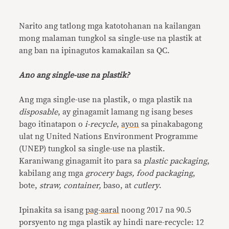
Narito ang tatlong mga katotohanan na kailangan
mong malaman tungkol sa single-use na plastik at
ang ban na ipinagutos kamakailan sa QC.
Ano ang single-use na plastik?
Ang mga single-use na plastik, o mga plastik na
disposable
, ay ginagamit lamang ng isang beses
bago itinatapon o
i-recycle
,
ayon
sa pinakabagong
ulat ng United Nations Environment Programme
(UNEP) tungkol sa single-use na plastik.
Karaniwang ginagamit ito para sa
plastic packaging
,
kabilang ang mga
grocery bags, food packaging
,
bote,
straw, container,
baso, at
cutlery
.
Ipinakita sa isang
pag-aaral
noong 2017 na 90.5
porsyento ng mga plastik ay hindi nare-recycle: 12