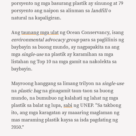
porsyento ng mga basurang plastik ay sinunog at 79
porsyento ang naipon sa alinman sa
landfill
o
natural na kapaligiran.
Ang
taunang mga ulat
ng Ocean Conservancy, isang
environmental advocacy group
para sa paglilinis ng
baybayin sa buong mundo, ay nagpapakita na ang
mga
single-use
na plastik ay karamihan sa mga
listahan ng Top 10 na mga gamit na nakolekta sa
baybayin.
Mayroong hanggang sa limang trilyon na
single-use
na
plastic bag
na ginagamit taun-taon sa buong
mundo, na bumubuo ng kalahati ng lahat ng mga
plastik sa balat ng lupa,
sabi
ng UNEP. “Sa takbong
ito, ang mga karagatan ay maaaring maglaman ng
mas maraming plastik kaysa sa isda pagdating ng
2050.”