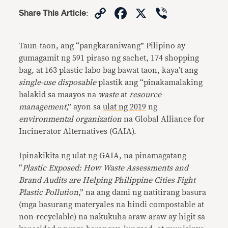
Copy
Facebook
X
Viber
Share This Article
:
Link
Taun-taon, ang “pangkaraniwang” Pilipino ay
gumagamit ng 591 piraso ng sachet, 174 shopping
bag, at 163 plastic labo bag bawat taon, kaya’t ang
single-use disposable
plastik ang “pinakamalaking
balakid sa maayos na
waste
at
resource
management
,” ayon sa
ulat ng 2019
ng
environmental organization
na Global Alliance for
Incinerator Alternatives (GAIA).
Ipinakikita ng ulat ng GAIA, na pinamagatang
“
Plastic Exposed: How Waste Assessments and
Brand Audits are Helping Philippine Cities Fight
Plastic Pollution
,” na ang dami ng natitirang basura
(mga basurang materyales na hindi compostable at
non-recyclable) na nakukuha araw-araw ay higit sa