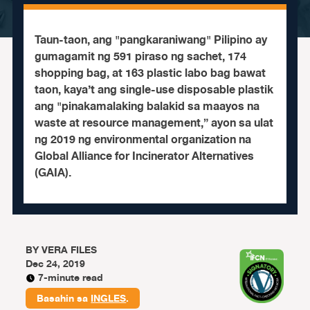
Taun-taon, ang "pangkaraniwang" Pilipino ay
gumagamit ng 591 piraso ng sachet, 174
shopping bag, at 163 plastic labo bag bawat
taon, kaya’t ang single-use disposable plastik
ang "pinakamalaking balakid sa maayos na
waste at resource management,” ayon sa ulat
ng 2019 ng environmental organization na
Global Alliance for Incinerator Alternatives
(GAIA).
BY
VERA FILES
Dec 24, 2019
7-minute read
Basahin sa
INGLES
.