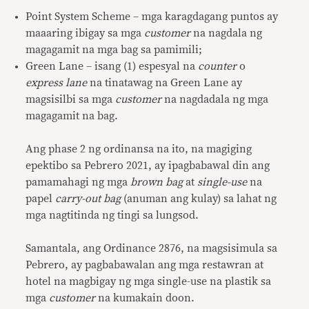
Point System Scheme – mga karagdagang puntos ay
maaaring ibigay sa mga
customer
na nagdala ng
magagamit na mga bag sa pamimili;
Green Lane – isang (1) espesyal na
counter
o
express lane
na tinatawag na Green Lane ay
magsisilbi sa mga
customer
na nagdadala ng mga
magagamit na bag.
Ang phase 2 ng ordinansa na ito, na magiging
epektibo sa Pebrero 2021, ay ipagbabawal din ang
pamamahagi ng mga
brown bag
at
single-use
na
papel
carry-out bag
(anuman ang kulay) sa lahat ng
mga nagtitinda ng tingi sa lungsod.
Samantala, ang Ordinance 2876, na magsisimula sa
Pebrero, ay pagbabawalan ang mga restawran at
hotel na magbigay ng mga single-use na plastik sa
mga
customer
na kumakain doon.