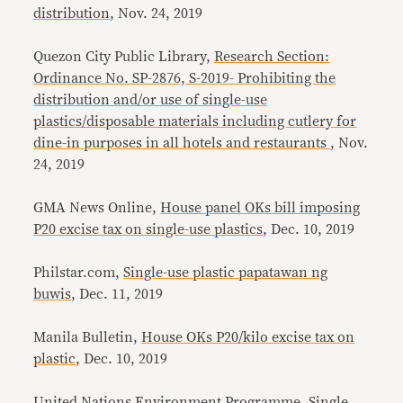
distribution
, Nov. 24, 2019
Quezon City Public Library,
Research Section:
Ordinance No. SP-2876, S-2019- Prohibiting the
distribution and/or use of single-use
plastics/disposable materials including cutlery for
dine-in purposes in all hotels and restaurants
, Nov.
24, 2019
GMA News Online,
House panel OKs bill imposing
P20 excise tax on single-use plastics
, Dec. 10, 2019
Philstar.com,
Single-use plastic papatawan ng
buwis
, Dec. 11, 2019
Manila Bulletin,
House OKs P20/kilo excise tax on
plastic
, Dec. 10, 2019
United Nations Environment Programme,
Single