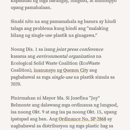
kapasidad ng mga barangay, lungsod, at munisipyo
upang pamahalaan.
Sinabi nito na ang pamamahala ng basura ay hindi
talaga ang problema kung hindi ang “malaking
bilang ng single-use plastik na ginagawa.”
Noong Dis. 1 sa isang
joint press conference
kasama ang
environmental organization
na
Ecological Solid Waste Coalition (EcoWaste
Coalition),
inanunsyo
ng Quezon City
ang
pagbabawal sa mga
single-use
na plastik simula sa
2020.
Pinirmahan ni Mayor Ma. Si Josefina “Joy”
Belmonte ang dalawang mga ordinansa ng lungsod,
isa noong Okt. 9 at ang isa pa noong Okt. 15, upang
ipatupad ang ban. Ang
Ordinance No. SP-2868
ay
nagbabawal sa distribusyon ng mga plastic bag sa