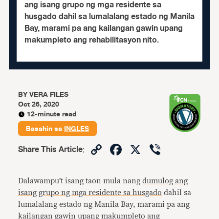
ang isang grupo ng mga residente sa
husgado dahil sa lumalalang estado ng Manila
Bay, marami pa ang kailangan gawin upang
makumpleto ang rehabilitasyon nito.
BY
VERA FILES
Oct 26, 2020
12-minute read
Basahin sa
INGLES
Copy
Facebook
X
Viber
Share This Article
:
Link
Dalawampu’t isang taon mula nang
dumulog ang
isang grupo ng mga residente sa husgado
dahil sa
lumalalang estado ng Manila Bay, marami pa ang
kailangan gawin upang makumpleto ang