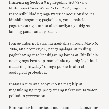
Inisa-isa ng Section 8 ng Republic Act 9275, o
Philippine Clean Water Act of 2004
, ang mga
responsibilidad ng mga water concessionaire, na
kinabibilangan ng pagkolekta, pamamahala, at
pagtatapon ng dumi sa alkantarilya ng tubig sa
tamang panahon at paraan.
Ipinag-uutos ng batas, na nagkabisa noong Mayo 6,
2004, ang proteksyon, pangangalaga, at muling
pagbuhay ng mga katubigan ng bansa at “kinikilala”
na ang mga isyu sa pamamahala ng tubig “ay hindi
maaaring ihiwalay” sa mga public health at
ecological protection.
Inatasan nito ang gobyerno na mag-isip at
magsulong ng mga programang nakatuon sa water
pollution prevention.
Binigyan ng limang taon mula nang magkabisa ang