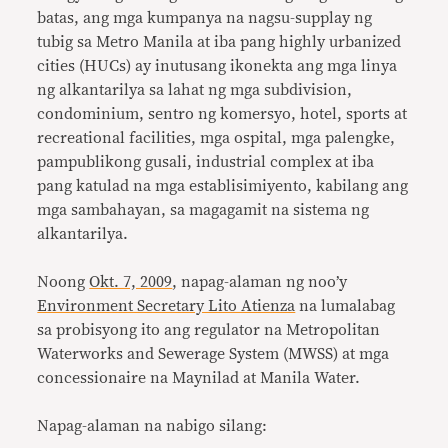
batas, ang mga kumpanya na nagsu-supplay ng
tubig sa Metro Manila at iba pang highly urbanized
cities (HUCs) ay inutusang ikonekta ang mga linya
ng alkantarilya sa lahat ng mga subdivision,
condominium, sentro ng komersyo, hotel, sports at
recreational facilities, mga ospital, mga palengke,
pampublikong gusali, industrial complex at iba
pang katulad na mga establisimiyento, kabilang ang
mga sambahayan, sa magagamit na sistema ng
alkantarilya.
Noong
Okt. 7, 2009
, napag-alaman ng noo’y
Environment Secretary Lito Atienza
na lumalabag
sa probisyong ito ang regulator na Metropolitan
Waterworks and Sewerage System (MWSS) at mga
concessionaire na Maynilad at Manila Water.
Napag-alaman na nabigo silang: