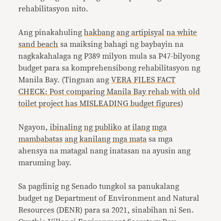
rehabilitasyon nito.
Ang pinakahuling
hakbang
ang artipisyal
na white
sand beach
sa maiksing bahagi ng baybayin na
nagkakahalaga ng P389 milyon mula sa P47-bilyong
budget para sa komprehensibong rehabilitasyon ng
Manila Bay. (Tingnan ang
VERA FILES FACT
CHECK: Post comparing Manila Bay rehab with old
toilet project has MISLEADING budget figures
)
Ngayon,
ibinaling
ng publiko
at
ilang
mga
mambabatas
ang kanilang mga mata
sa mga
ahensya na matagal nang inatasan na ayusin ang
maruming bay.
Sa pagdinig ng Senado tungkol sa panukalang
budget ng Department of Environment and Natural
Resources (DENR) para sa 2021, sinabihan ni Sen.