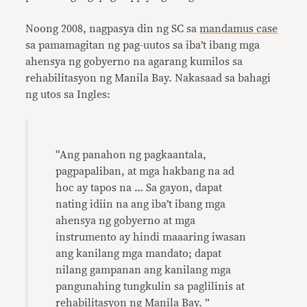
Noong 2008, nagpasya din ng SC sa
mandamus case
sa pamamagitan ng pag-uutos sa iba’t ibang mga
ahensya ng gobyerno na agarang kumilos sa
rehabilitasyon ng Manila Bay. Nakasaad sa bahagi
ng utos sa Ingles:
“Ang panahon ng pagkaantala,
pagpapaliban, at mga hakbang na ad
hoc ay tapos na … Sa gayon, dapat
nating idiin na ang iba’t ibang mga
ahensya ng gobyerno at mga
instrumento ay hindi maaaring iwasan
ang kanilang mga mandato; dapat
nilang gampanan ang kanilang mga
pangunahing tungkulin sa paglilinis at
rehabilitasyon ng Manila Bay. ”