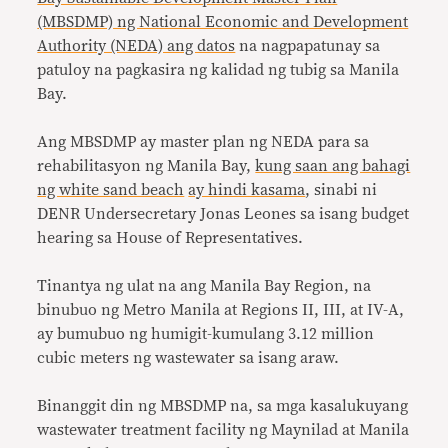
(MBSDMP) ng National Economic and Development
Authority (NEDA) ang datos
na nagpapatunay sa
patuloy na pagkasira ng kalidad ng tubig sa Manila
Bay.
Ang MBSDMP ay master plan ng NEDA para sa
rehabilitasyon ng Manila Bay,
kung saan ang bahagi
ng white sand beach
ay hindi kasama
, sinabi ni
DENR Undersecretary Jonas Leones sa isang budget
hearing sa House of Representatives.
Tinantya ng ulat na ang Manila Bay Region, na
binubuo ng Metro Manila at Regions II, III, at IV-A,
ay bumubuo ng humigit-kumulang 3.12 million
cubic meters ng wastewater sa isang araw.
Binanggit din ng MBSDMP na, sa mga kasalukuyang
wastewater treatment facility ng Maynilad at Manila