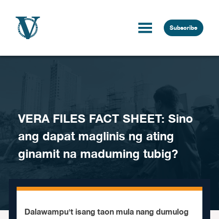
Skip to content
Subscribe
VERA FILES FACT SHEET: Sino
ang dapat maglinis ng ating
ginamit na maduming tubig?
Dalawampu't isang taon mula nang dumulog