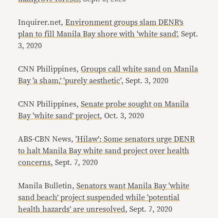
Inquirer.net,
Environment groups slam DENR’s
plan to fill Manila Bay shore with ‘white sand’
, Sept.
3, 2020
CNN Philippines,
Groups call white sand on Manila
Bay ‘a sham,’ ‘purely aesthetic
‘, Sept. 3, 2020
CNN Philippines,
Senate probe sought on Manila
Bay ‘white sand’ project
, Oct. 3, 2020
ABS-CBN News,
‘Hilaw’: Some senators urge DENR
to halt Manila Bay white sand project over health
concerns
, Sept. 7, 2020
Manila Bulletin,
Senators want Manila Bay ‘white
sand beach’ project suspended while ‘potential
health hazards’ are unresolved,
Sept. 7, 2020