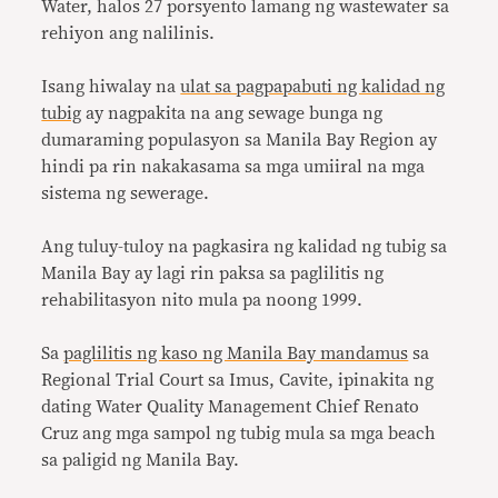
Water, halos 27 porsyento lamang ng wastewater sa
rehiyon ang nalilinis.
Isang hiwalay na
ulat sa pagpapabuti ng kalidad ng
tubig
ay nagpakita na ang sewage bunga ng
dumaraming populasyon sa Manila Bay Region ay
hindi pa rin nakakasama sa mga umiiral na mga
sistema ng sewerage.
Ang tuluy-tuloy na pagkasira ng kalidad ng tubig sa
Manila Bay ay lagi rin paksa sa paglilitis ng
rehabilitasyon nito mula pa noong 1999.
Sa
paglilitis ng kaso ng Manila Bay mandamus
sa
Regional Trial Court sa Imus, Cavite, ipinakita ng
dating Water Quality Management Chief Renato
Cruz ang mga sampol ng tubig mula sa mga beach
sa paligid ng Manila Bay.