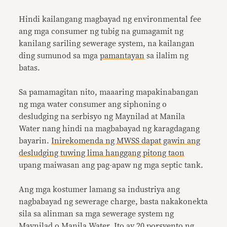
Hindi kailangang magbayad ng environmental fee
ang mga consumer ng tubig na gumagamit ng
kanilang sariling sewerage system, na kailangan
ding sumunod sa mga
pamantayan
sa ilalim ng
batas.
Sa pamamagitan nito, maaaring mapakinabangan
ng mga water consumer ang siphoning o
desludging na serbisyo ng Maynilad at Manila
Water nang hindi na magbabayad ng karagdagang
bayarin.
Inirekomenda ng MWSS dapat gawin ang
desludging tuwing lima hanggang pitong taon
upang maiwasan ang pag-apaw ng mga septic tank.
Ang mga kostumer lamang sa industriya ang
nagbabayad ng sewerage charge, basta nakakonekta
sila sa alinman sa mga sewerage system ng
Maynilad o Manila Water. Ito ay 20 porsyento ng