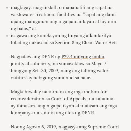
magbigay, mag-install, o mapanatili ang sapat na
wastewater treatment facilities na “sapat ang dami
upang matugunan ang mga pamantayan at layunin
ng batas,” at
isagawa ang koneksyon ng linya ng alkantarilya
tulad ng nakasaad sa Section 8 ng Clean Water Act.
Nagpataw ang DENR ng
P29.4 milyong multa
,
jointly at solidarity, na sumasaklaw sa Mayo 7
hanggang Set. 30, 2009, nang ang tatlong water
entities ay nabigong sumunod sa batas.
Magkahiwalay na inihain ang mga motion for
reconsideration sa Court of Appeals, na kalaunan
ay ibinasura ang mga petisyon at inatasan ang mga
kumpanya na sundin ang utos ng DENR.
Noong Agosto 6, 2019, nagpasya ang Supreme Court