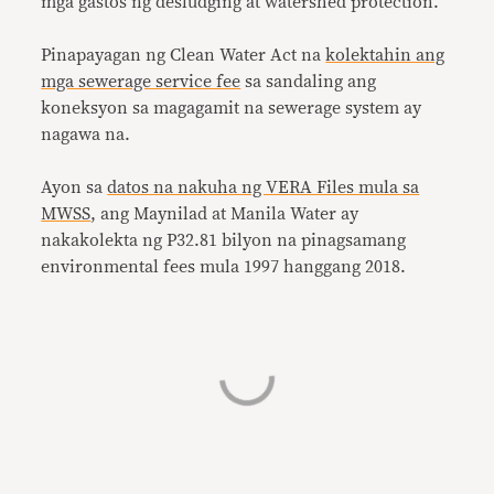
mga gastos ng desludging at watershed protection.
Pinapayagan ng Clean Water Act na
kolektahin ang
mga sewerage service fee
sa sandaling ang
koneksyon sa magagamit na sewerage system ay
nagawa na.
Ayon sa
datos na nakuha ng VERA Files mula sa
MWSS
, ang Maynilad at Manila Water ay
nakakolekta ng P32.81 bilyon na pinagsamang
environmental fees mula 1997 hanggang 2018.