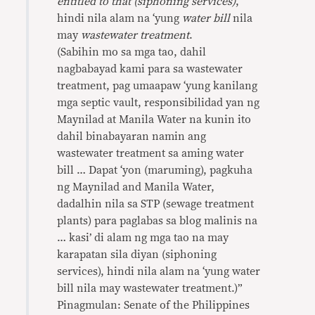
entitled to that (siphoning services)
,
hindi nila alam na ‘yung
water bill
nila
may
wastewater treatment
.
(Sabihin mo sa mga tao, dahil
nagbabayad kami para sa wastewater
treatment, pag umaapaw ‘yung kanilang
mga septic vault, responsibilidad yan ng
Maynilad at Manila Water na kunin ito
dahil binabayaran namin ang
wastewater treatment sa aming water
bill … Dapat ‘yon (maruming), pagkuha
ng Maynilad and Manila Water,
dadalhin nila sa STP (sewage treatment
plants) para paglabas sa blog malinis na
… kasi’ di alam ng mga tao na may
karapatan sila diyan (siphoning
services), hindi nila alam na ‘yung water
bill nila may wastewater treatment.)”
Pinagmulan: Senate of the Philippines