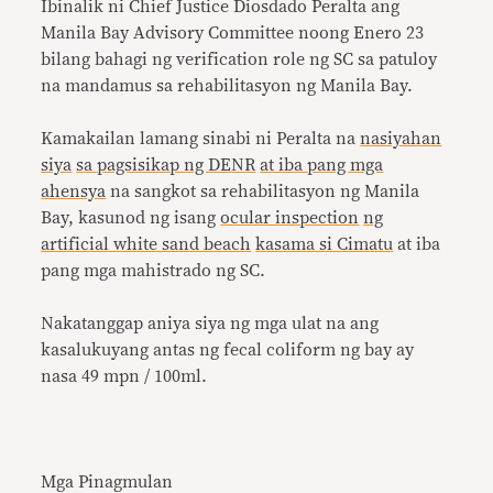
Ibinalik ni Chief Justice Diosdado Peralta ang
Manila Bay Advisory Committee noong Enero 23
bilang bahagi ng verification role ng SC sa patuloy
na mandamus sa rehabilitasyon ng Manila Bay.
Kamakailan lamang sinabi ni Peralta na
nasiyahan
siya
sa pagsisikap ng DENR
at iba pang mga
ahensya
na sangkot sa rehabilitasyon ng Manila
Bay, kasunod ng isang
ocular inspection
ng
artificial white sand beach
kasama si Cimatu
at iba
pang mga mahistrado ng SC.
Nakatanggap aniya siya ng mga ulat na ang
kasalukuyang antas ng fecal coliform ng bay ay
nasa 49 mpn / 100ml.
Mga Pinagmulan