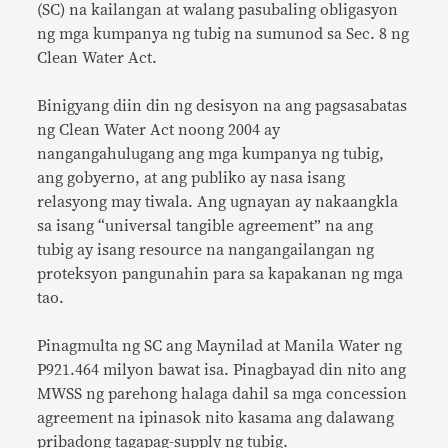
(SC) na kailangan at walang pasubaling obligasyon
ng mga kumpanya ng tubig na sumunod sa Sec. 8 ng
Clean Water Act.
Binigyang diin din ng desisyon na ang pagsasabatas
ng Clean Water Act noong 2004 ay
nangangahulugang ang mga kumpanya ng tubig,
ang gobyerno, at ang publiko ay nasa isang
relasyong may tiwala. Ang ugnayan ay nakaangkla
sa isang “universal tangible agreement” na ang
tubig ay isang resource na nangangailangan ng
proteksyon pangunahin para sa kapakanan ng mga
tao.
Pinagmulta ng SC ang Maynilad at Manila Water ng
P921.464 milyon bawat isa. Pinagbayad din nito ang
MWSS ng parehong halaga dahil sa mga concession
agreement na ipinasok nito kasama ang dalawang
pribadong tagapag-supply ng tubig.