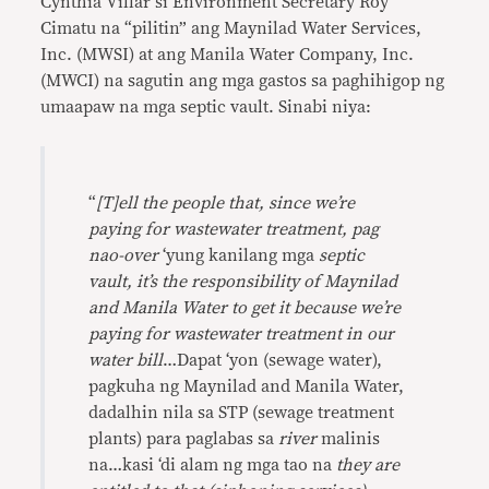
Cynthia Villar si Environment Secretary Roy
Cimatu na “pilitin” ang Maynilad Water Services,
Inc. (MWSI) at ang Manila Water Company, Inc.
(MWCI) na sagutin ang mga gastos sa paghihigop ng
umaapaw na mga septic vault. Sinabi niya:
“
[T]ell the people that, since we’re
paying for wastewater treatment, pag
nao-over
‘yung kanilang mga
septic
vault, it’s the responsibility of Maynilad
and Manila Water to get it because we’re
paying for wastewater treatment in our
water bill
…Dapat ‘yon (sewage water),
pagkuha ng Maynilad and Manila Water,
dadalhin nila sa STP (sewage treatment
plants) para paglabas sa
river
malinis
na…kasi ‘di alam ng mga tao na
they are