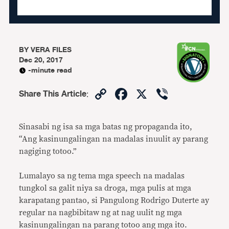
BY
VERA FILES
Dec 20, 2017
-minute read
Copy
Facebook
X
Viber
Share This Article
:
Link
Sinasabi ng isa sa mga batas ng propaganda ito,
“Ang kasinungalingan na madalas inuulit ay parang
nagiging totoo.”
Lumalayo sa ng tema mga speech na madalas
tungkol sa galit niya sa droga, mga pulis at mga
karapatang pantao, si Pangulong Rodrigo Duterte ay
regular na nagbibitaw ng at nag uulit ng mga
kasinungalingan na parang totoo ang mga ito.