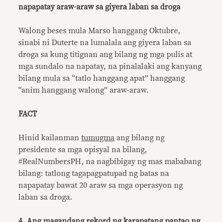
napapatay araw-araw sa giyera laban sa droga
Walong beses mula Marso hanggang Oktubre,
sinabi ni Duterte na lumalala ang giyera laban sa
droga sa kung titignan ang bilang ng mga pulis at
mga sundalo na napatay, na pinalalaki ang kanyang
bilang mula sa “tatlo hanggang apat” hanggang
“anim hanggang walong” araw-araw.
FACT
Hinid kailanman
tumugma
ang bilang ng
presidente sa mga opisyal na bilang,
#RealNumbersPH, na nagbibigay ng mas mababang
bilang: tatlong tagapagpatupad ng batas na
napapatay bawat 20 araw sa mga operasyon ng
laban sa droga.
4. Ang magandang rekord ng karapatang pantao ng