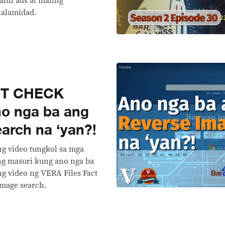
alth ads at maling
kalamidad.
CT CHECK
o nga ba ang
arch na ‘yan?!
g video tungkol sa mga
ng masuri kung ano nga ba
ng video ng VERA Files Fact
image search.