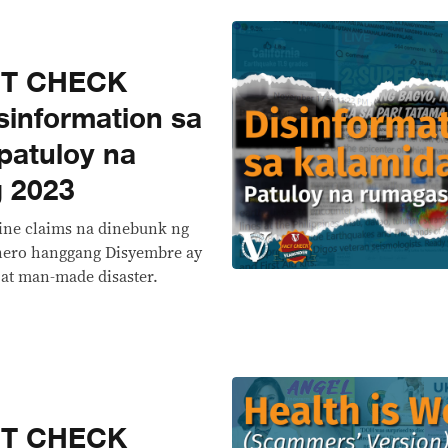
CT CHECK
information sa
patuloy na
g 2023
line claims na dinebunk ng
nero hanggang Disyembre ay
at man-made disaster.
CT CHECK