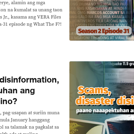
erye, alamin ang mga
ion na kumalat sa unang taon
 Jr., kasama ang VERA Files
ka-31 episode ng What The F?!
disinformation,
uhan ang
pino?
, pag-usapan at suriin muna
 mula January hanggang
l sa talamak na pagkalat sa