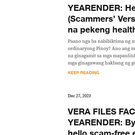
YEARENDER: Hea
(Scammers’ Vers
na pekeng healt
Paano nga ba nabibiktima ng 
ordinaryong Pinoy? Ano ang m
na ginagamit sa mga mapanlinl
mga ginagawang hakbang ng go
KEEP READING
Dec 27, 2023
VERA FILES FA
YEARENDER: Bye
hello scam-free 