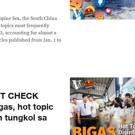
p
ippine Sea, the South China
topics most frequently
3, accounting for almost a
icles published from Jan. 1 to
CT CHECK
s, hot topic
n tungkol sa