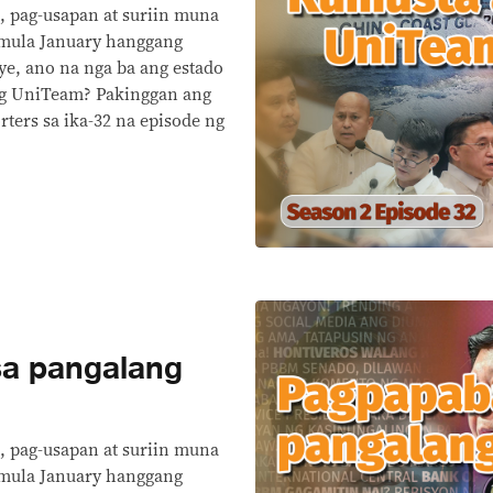
, pag-usapan at suriin muna
 mula January hanggang
ye, ano na nga ba ang estado
ang UniTeam? Pakinggan ang
ters sa ika-32 na episode ng
a pangalang
, pag-usapan at suriin muna
 mula January hanggang