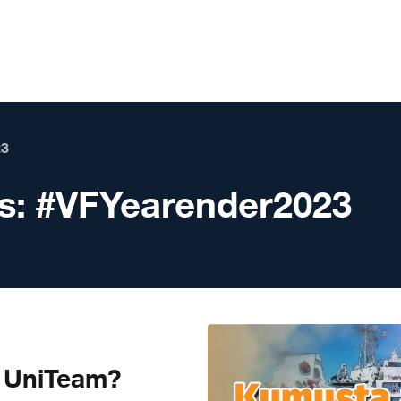
3
s:
#VFYearender2023
 UniTeam?