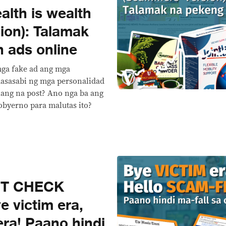
lth is wealth
ion): Talamak
h ads online
mga fake ad ang mga
asasabi ng mga personalidad
ang na post? Ano nga ba ang
byerno para malutas ito?
CT CHECK
 victim era,
era! Paano hindi