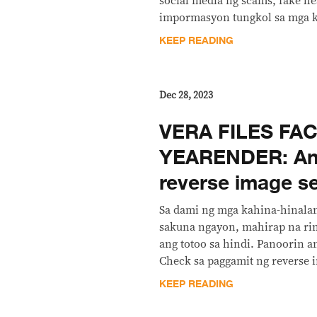
social media ng scams, fake he
impormasyon tungkol sa mga 
KEEP READING
Dec 28, 2023
VERA FILES FA
YEARENDER: An
reverse image se
Sa dami ng mga kahina-hinalan
sakuna ngayon, mahirap na ri
ang totoo sa hindi. Panoorin a
Check sa paggamit ng reverse 
KEEP READING