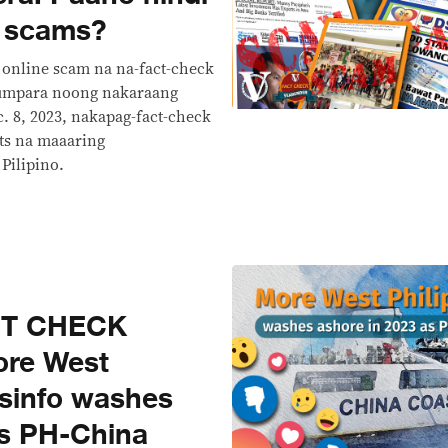
e scams?
 online scam na na-fact-check
kumpara noong nakaraang
. 8, 2023, nakapag-fact-check
ts na maaaring
Pilipino.
CT CHECK
re West
isinfo washes
as PH-China