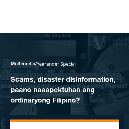
Skip to content
Multimedia
/
Yearender Special
Scams, disaster disinformation,
paano naaapektuhan ang
ordinaryong Filipino?