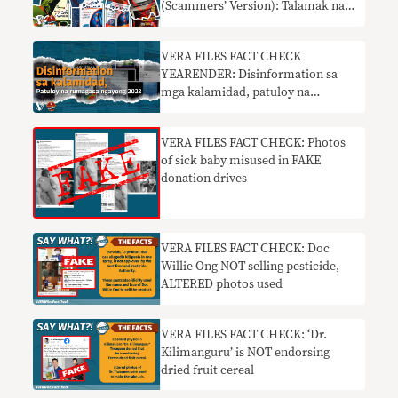
(Scammers’ Version): Talamak na
pekeng health ads online
VERA FILES FACT CHECK
YEARENDER: Disinformation sa
mga kalamidad, patuloy na
rumagasa nitong 2023
VERA FILES FACT CHECK: Photos
of sick baby misused in FAKE
donation drives
VERA FILES FACT CHECK: Doc
Willie Ong NOT selling pesticide,
ALTERED photos used
VERA FILES FACT CHECK: ‘Dr.
Kilimanguru’ is NOT endorsing
dried fruit cereal