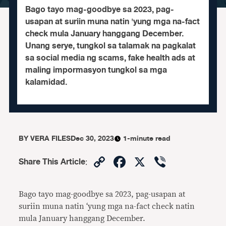
Bago tayo mag-goodbye sa 2023, pag-
usapan at suriin muna natin 'yung mga na-fact
check mula January hanggang December.
Unang serye, tungkol sa talamak na pagkalat
sa social media ng scams, fake health ads at
maling impormasyon tungkol sa mga
kalamidad.
BY
VERA FILES
Dec 30, 2023
1-minute read
Copy
Facebook
X
Viber
Share This Article
:
Link
Bago tayo mag-goodbye sa 2023, pag-usapan at
suriin muna natin ‘yung mga na-fact check natin
mula January hanggang December.