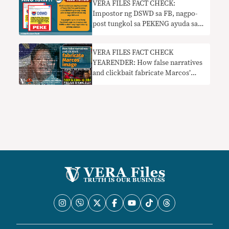
VERA FILES FACT CHECK:
Impostor ng DSWD sa FB, nagpo-
post tungkol sa PEKENG ayuda sa
mga nag-register ng SIM
VERA FILES FACT CHECK
YEARENDER: How false narratives
and clickbait fabricate Marcos’
image