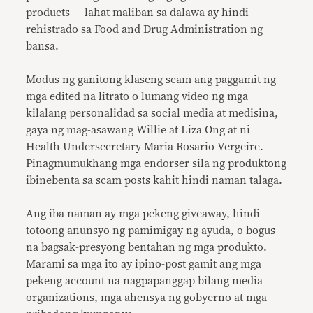
products — lahat maliban sa dalawa ay hindi
rehistrado sa Food and Drug Administration ng
bansa.
Modus ng ganitong klaseng scam ang paggamit ng
mga edited na litrato o lumang video ng mga
kilalang personalidad sa social media at medisina,
gaya ng mag-asawang Willie at Liza Ong at ni
Health Undersecretary Maria Rosario Vergeire.
Pinagmumukhang mga endorser sila ng produktong
ibinebenta sa scam posts kahit hindi naman talaga.
Ang iba naman ay mga pekeng giveaway, hindi
totoong anunsyo ng pamimigay ng ayuda, o bogus
na bagsak-presyong bentahan ng mga produkto.
Marami sa mga ito ay ipino-post gamit ang mga
pekeng account na nagpapanggap bilang media
organizations, mga ahensya ng gobyerno at mga