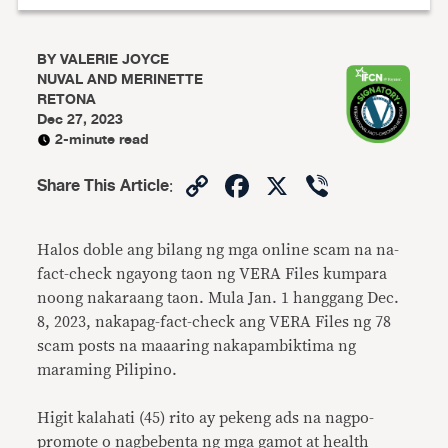
BY
VALERIE JOYCE
NUVAL AND MERINETTE
RETONA
Dec 27, 2023
2-minute read
Copy
Facebook
X
Viber
Share This Article
:
Link
Halos doble ang bilang ng mga online scam na na-
fact-check ngayong taon ng VERA Files kumpara
noong nakaraang taon. Mula Jan. 1 hanggang Dec.
8, 2023, nakapag-fact-check ang VERA Files ng 78
scam posts na maaaring nakapambiktima ng
maraming Pilipino.
Higit kalahati (45) rito ay pekeng ads na nagpo-
promote o nagbebenta ng mga gamot at health