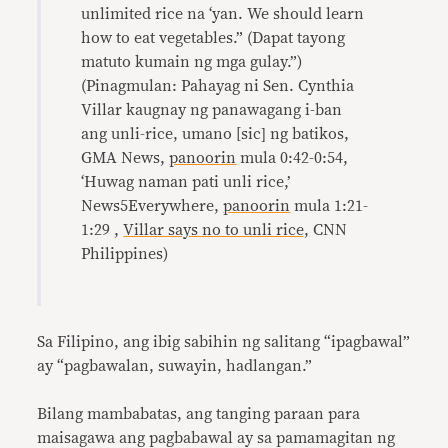
unlimited rice na ‘yan. We should learn
how to eat vegetables.” (Dapat tayong
matuto kumain ng mga gulay.”)
(Pinagmulan: Pahayag ni Sen. Cynthia
Villar kaugnay ng panawagang i-ban
ang unli-rice, umano [sic] ng batikos,
GMA News,
panoorin
mula 0:42-0:54,
‘Huwag naman pati unli rice,’
News5Everywhere,
panoorin
mula 1:21-
1:29 ,
Villar says no to unli rice,
CNN
Philippines)
Sa Filipino, ang ibig sabihin ng salitang “ipagbawal”
ay “pagbawalan, suwayin, hadlangan.”
Bilang mambabatas, ang tanging paraan para
maisagawa ang pagbabawal ay sa pamamagitan ng