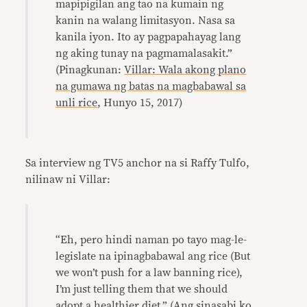
mapipigilan ang tao na kumain ng
kanin na walang limitasyon. Nasa sa
kanila iyon. Ito ay pagpapahayag lang
ng aking tunay na pagmamalasakit.”
(Pinagkunan:
Villar: Wala akong plano
na gumawa ng batas na magbabawal sa
unli rice
, Hunyo 15, 2017)
Sa interview ng TV5 anchor na si Raffy Tulfo,
nilinaw ni Villar:
“Eh, pero hindi naman po tayo mag-le-
legislate na ipinagbabawal ang rice (But
we won’t push for a law banning rice),
I’m just telling them that we should
adopt a healthier diet.” (Ang sinasabi ko