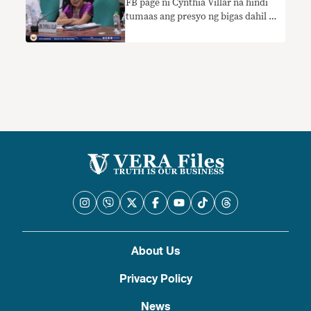
FB page ni Cynthia Villar na hindi
tumaas ang presyo ng bigas dahil sa
tariffication law hindi totoo
About Us
Privacy Policy
News