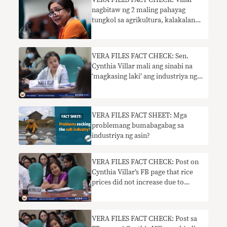
VERA FILES FACT CHECK: Villar
nagbitaw ng 2 maling pahayag
tungkol sa agrikultura, kalakalan
ng Israel
VERA FILES FACT CHECK: Sen.
Cynthia Villar mali ang sinabi na
‘magkasing laki’ ang industriya ng
niyog at bigas sa PH
VERA FILES FACT SHEET: Mga
problemang bumabagabag sa
industriya ng asin?
VERA FILES FACT CHECK: Post on
Cynthia Villar’s FB page that rice
prices did not increase due to
tariffication law is false
VERA FILES FACT CHECK: Post sa