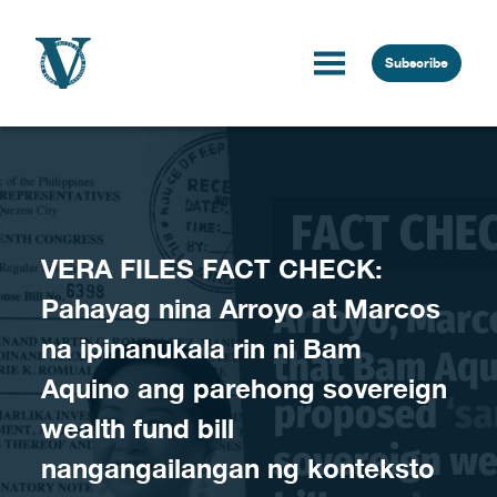
Skip to content
Subscribe
VERA FILES FACT CHECK:
Pahayag nina Arroyo at Marcos
na ipinanukala rin ni Bam
Aquino ang parehong sovereign
wealth fund bill
nangangailangan ng konteksto