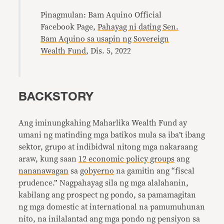
Pinagmulan: Bam Aquino Official
Facebook Page,
Pahayag ni dating Sen.
Bam Aquino sa usapin ng Sovereign
Wealth Fund
, Dis. 5, 2022
BACKSTORY
Ang iminungkahing Maharlika Wealth Fund ay
umani ng matinding mga batikos mula sa iba’t ibang
sektor, grupo at indibidwal nitong mga nakaraang
araw, kung saan
12 economic policy groups
ang
nananawagan
sa
gobyerno
na gamitin ang “fiscal
prudence.” Nagpahayag sila ng mga alalahanin,
kabilang ang prospect ng pondo, sa pamamagitan
ng mga domestic at international na pamumuhunan
nito, na inilalantad ang mga pondo ng pensiyon sa