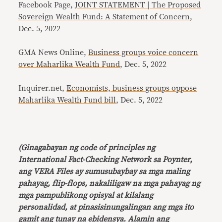
Facebook Page,
JOINT STATEMENT | The Proposed
Sovereign Wealth Fund: A Statement of Concern
,
Dec. 5, 2022
GMA News Online,
Business groups voice concern
over Maharlika Wealth Fund
, Dec. 5, 2022
Inquirer.net,
Economists, business groups oppose
Maharlika Wealth Fund bill
, Dec. 5, 2022
(Ginagabayan ng code of principles ng
International Fact-Checking Network sa Poynter,
ang VERA Files ay sumusubaybay sa mga maling
pahayag, flip-flops, nakaliligaw na mga pahayag ng
mga pampublikong opisyal at kilalang
personalidad, at pinasisinungalingan ang mga ito
gamit ang tunay na ebidensya. Alamin ang