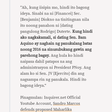
“Ah, kung iisipin mo, hindi ito bagong
ideya. Sinabi na ni [Financei] Sec.
[Benjamin] Diokno na tinitingnan nila
ito noong panahon ni [dating
pangulong Rodrigo] Duterte.
Kung hindi
ako nagkakamali, si dating Sen. Bam
Aquino ay naghain ng panukalang batas
noong 2016 na sinusubukang gawin ang
parehong bagay.
Ang hula ko hindi
naipasa dahil patapos na ang
administrasyon ni President PNoy. Ang
alam ko si Sen. JV [Ejercito] din ang
nagsampa rin ng panukala. Hindi ito
bagong ideya.”
Pinagmulan: Inquirer.net Official
Youtube Account,
Sandro Marcos
defends proposed Maharlika