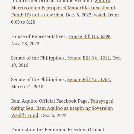
Inquirer.net Official Youtube Account,
Sandro
Marcos defends proposed Maharlika Investment
Fund: It’s not a new idea
, Dec. 5, 2022,
watch
from
0:00 to 0:28
House of Representatives,
House Bill No. 6398
,
Nov. 28, 2022
Senate of the Philippines,
Senate Bill No. 1212
, Oct.
19, 2016
Senate of the Philippines,
Senate Bill No. 1764
,
March 21, 2018
Bam Aquino Official Facebook Page,
Pahayag ni
dating Sen. Bam Aquino sa usapin ng Sovereign
Wealth Fund
, Dec. 5, 2022
Foundation for Economic Freedom Official