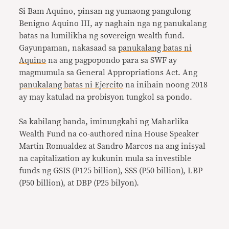
Si Bam Aquino, pinsan ng yumaong pangulong
Benigno Aquino III, ay naghain nga ng panukalang
batas na lumilikha ng sovereign wealth fund.
Gayunpaman, nakasaad sa
panukalang batas ni
Aquino
na ang pagpopondo para sa SWF ay
magmumula sa General Appropriations Act. Ang
panukalang batas ni Ejercito
na inihain noong 2018
ay may katulad na probisyon tungkol sa pondo.
Sa kabilang banda, iminungkahi ng Maharlika
Wealth Fund na co-authored nina House Speaker
Martin Romualdez at Sandro Marcos na ang inisyal
na capitalization ay kukunin mula sa investible
funds ng GSIS (P125 billion), SSS (P50 billion), LBP
(P50 billion), at DBP (P25 bilyon).