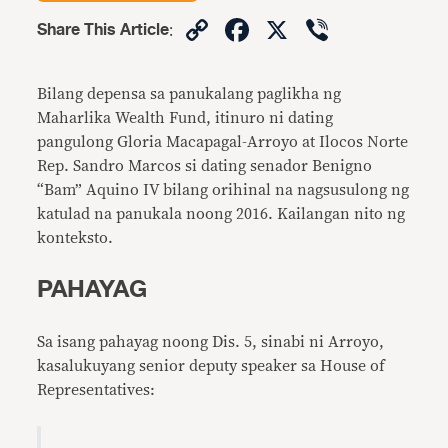
Copy
Facebook
X
Viber
Share This Article
:
Link
Bilang depensa sa panukalang paglikha ng
Maharlika Wealth Fund, itinuro ni dating
pangulong Gloria Macapagal-Arroyo at Ilocos Norte
Rep. Sandro Marcos si dating senador Benigno
“Bam” Aquino IV bilang orihinal na nagsusulong ng
katulad na panukala noong 2016. Kailangan nito ng
konteksto.
PAHAYAG
Sa isang pahayag noong Dis. 5, sinabi ni Arroyo,
kasalukuyang senior deputy speaker sa House of
Representatives: