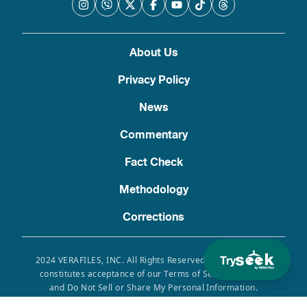
About Us
Privacy Policy
News
Commentary
Fact Check
Methodology
Corrections
Try
2024 VERAFILES, INC. All Rights Reserved. Use of this site
constitutes acceptance of our Terms of Service, Privacy
and Do Not Sell or Share My Personal Information.