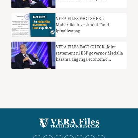
supporting Maharlika Investment
Fund bill needs context
VERA FILES FACT SHEET:
Maharlika Investment Fund
ipinaliwanag
VERA FILES FACT CHECK: Joint
statement ni BSP governor Medalla
kasama ang mga economic
managers na sumusuporta sa
Maharlika Investment Fund bill
nangangailangan ng konteksto