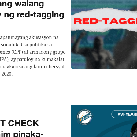
ang walang
 ng red-tagging
napatunayang akusasyon na
sonalidad sa pulitika sa
pines (CPP) at armadong grupo
NPA), ay patuloy na kumakalat
 magkabisa ang kontrobersyal
 2020.
CT CHECK
im pinaka-