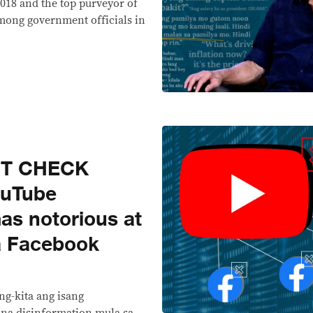
2018 and the top purveyor of
mong government officials in
CT CHECK
uTube
as notorious at
a Facebook
ng-kita ang isang