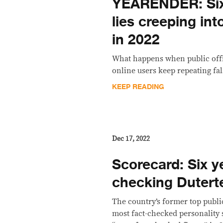
YEARENDER: Six
lies creeping int
in 2022
What happens when public offi
online users keep repeating fa
KEEP READING
Dec 17, 2022
Scorecard: Six ye
checking Dutert
The country’s former top public
most fact-checked personality