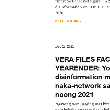
“most fact-checked figure” in 
disinformation on COVID-19 a
2020.
KEEP READING
Dec 22, 2021
VERA FILES FA
YEARENDER: Yo
disinformation m
naka-network s
noong 2021
Ngayong taon, naging mas kita