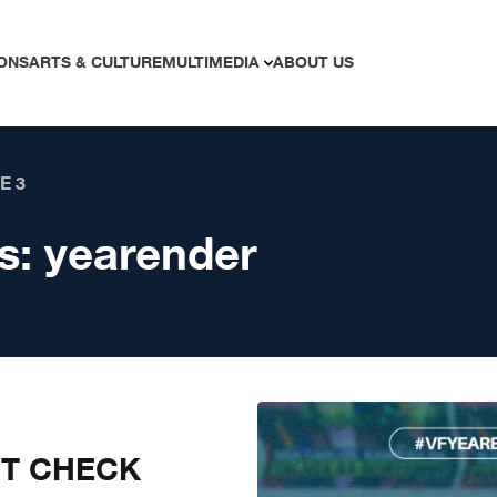
ONS
ARTS & CULTURE
MULTIMEDIA
ABOUT US
E 3
s:
yearender
CT CHECK