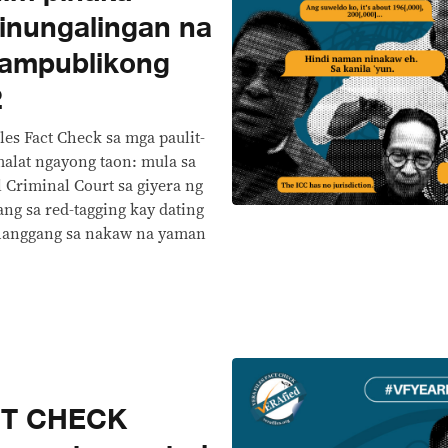
asinungalingan na
ampublikong
2
es Fact Check sa mga paulit-
malat ngayong taon: mula sa
 Criminal Court sa giyera ng
ang sa red-tagging kay dating
 hanggang sa nakaw na yaman
CT CHECK