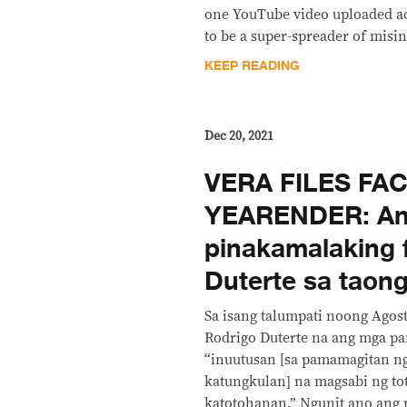
one YouTube video uploaded ac
to be a super-spreader of misi
KEEP READING
Dec 20, 2021
VERA FILES FA
YEARENDER: A
pinakamalaking fl
Duterte sa taon
Sa isang talumpati noong Agos
Rodrigo Duterte na ang mga pa
“inuutusan [sa pamamagitan n
katungkulan] na magsabi ng tot
katotohanan.” Ngunit ano ang