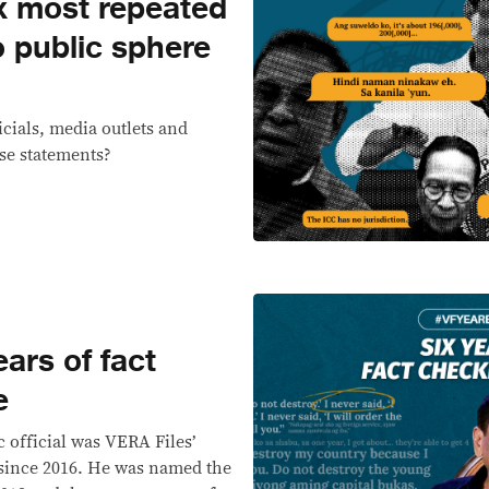
 most repeated
o public sphere
cials, media outlets and
lse statements?
ars of fact
e
 official was VERA Files’
 since 2016. He was named the