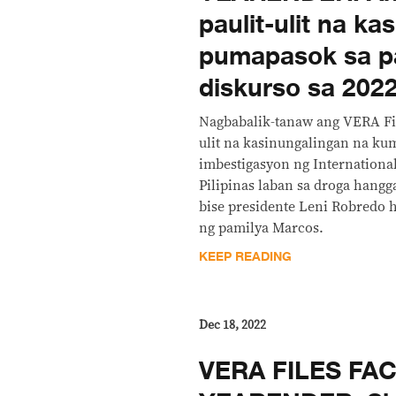
paulit-ulit na k
pumapasok sa p
diskurso sa 202
Nagbabalik-tanaw ang VERA Fil
ulit na kasinungalingan na ku
imbestigasyon ng International
Pilipinas laban sa droga hangg
bise presidente Leni Robredo
ng pamilya Marcos.
KEEP READING
Dec 18, 2022
VERA FILES FA