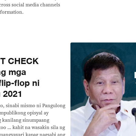
ross social media channels
nformation.
CT CHECK
ng mga
ip-flop ni
g 2021
to, sinabi mismo ni Pangulong
mpublikong opisyal ay
g kanilang sinumpaang
oo … kahit na wasakin sila ng
 mangyayari kapag nagsabi ang