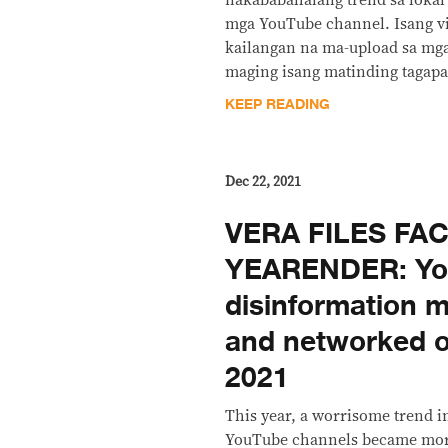
nakababahalang trend sa lokal
mga YouTube channel. Isang v
kailangan na ma-upload sa mg
maging isang matinding tagapa
KEEP READING
Dec 22, 2021
VERA FILES FA
YEARENDER: Yo
disinformation 
and networked o
2021
This year, a worrisome trend i
YouTube channels became more