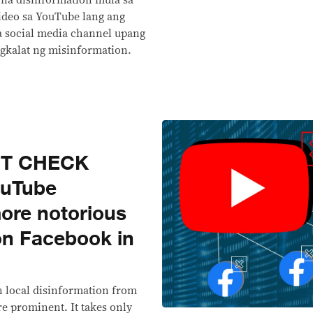
 na disinformation mula sa
ideo sa YouTube lang ang
a social media channel upang
gkalat ng misinformation.
CT CHECK
uTube
more notorious
n Facebook in
n local disinformation from
 prominent. It takes only