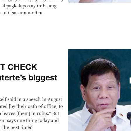
 at pagkatapos ay iniba ang
pa ulit sa sumunod na
CT CHECK
erte’s biggest
elf said in a speech in August
ted [by their oath of office] to
h leaves [them] in ruins.” But
nt says one thing today and
 the next time?