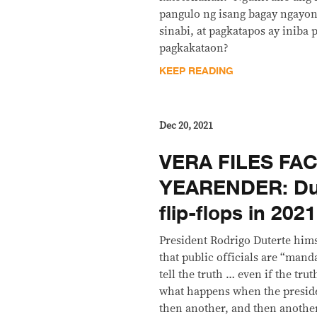
pangulo ng isang bagay ngayon
sinabi, at pagkatapos ay iniba 
pagkakataon?
KEEP READING
Dec 20, 2021
VERA FILES FA
YEARENDER: Dut
flip-flops in 2021
President Rodrigo Duterte hims
that public officials are “manda
tell the truth … even if the trut
what happens when the preside
then another, and then another