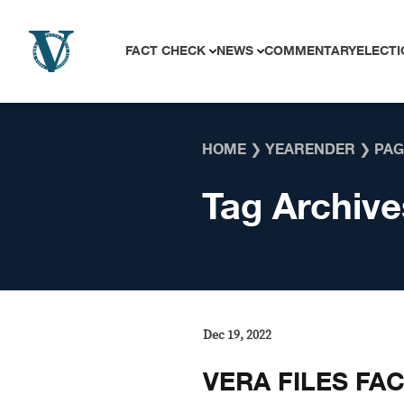
Skip to content
FACT CHECK
NEWS
COMMENTARY
ELECTI
HOME
❯
YEARENDER
❯
PAG
Tag Archive
Dec 19, 2022
VERA FILES FA