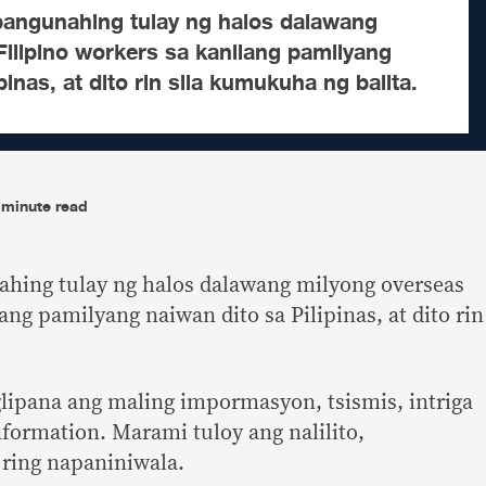
pangunahing tulay ng halos dalawang
ilipino workers sa kanilang pamilyang
pinas, at dito rin sila kumukuha ng balita.
-minute read
ahing tulay ng halos dalawang milyong overseas
ang pamilyang naiwan dito sa Pilipinas, at dito rin
glipana ang maling impormasyon, tsismis, intriga
nformation. Marami tuloy ang nalilito,
ring napaniniwala.