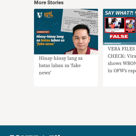
More Stories
VERA FILES
CHECK: Vira
Hinay-hinay lang sa
shows WRON
batas laban sa ‘fake
in OFW’s rap
news’