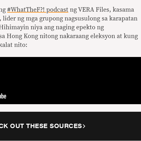
 ng
#WhatTheF?! podcast
ng VERA Files, kasama
, lider ng mga grupong nagsusulong sa karapatan
ihimayin niya ang naging epekto ng
sa Hong Kong nitong nakaraang eleksyon at kung
alat nito:
CK OUT THESE SOURCES