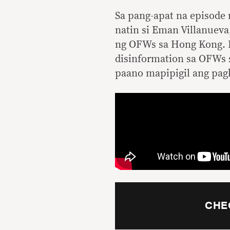
Sa pang-apat na episode
natin si Eman Villanueva
ng OFWs sa Hong Kong. H
disinformation sa OFWs 
paano mapipigil ang pagk
CHE