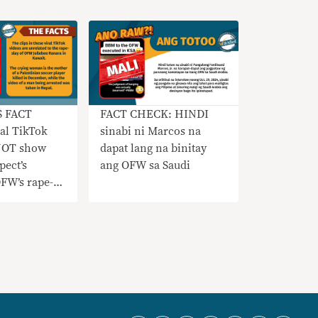
S FACT
FACT CHECK: HINDI
al TikTok
sinabi ni Marcos na
NOT show
dapat lang na binitay
pect’s
ang OFW sa Saudi
FW’s rape-