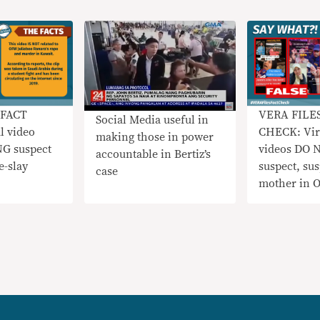
VERA FILE
 FACT
Social Media useful in
CHECK: Vir
l video
making those in power
videos DO 
G suspect
accountable in Bertiz’s
suspect, sus
e-slay
case
mother in O
slay