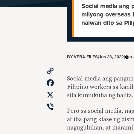
Social media ang 
milyong overseas F
naiwan dito sa Pili
BY
VERA FILES
|
Jun 23, 2022
|
1
Copy
Link
Social media ang pangun
Facebook
Filipino workers sa kanil
X
sila kumukuha ng balita.
Viber
Pero sa social media, na
at iba pang klase ng disi
naguguluhan, at marami 