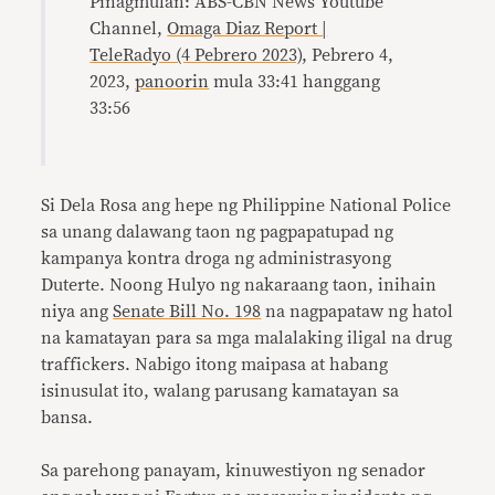
Pinagmulan: ABS-CBN News Youtube
Channel,
Omaga Diaz Report |
TeleRadyo (4 Pebrero 2023)
, Pebrero 4,
2023,
panoorin
mula 33:41 hanggang
33:56
Si Dela Rosa ang hepe ng Philippine National Police
sa unang dalawang taon ng pagpapatupad ng
kampanya kontra droga ng administrasyong
Duterte. Noong Hulyo ng nakaraang taon, inihain
niya ang
Senate Bill No. 198
na nagpapataw ng hatol
na kamatayan para sa mga malalaking iligal na drug
traffickers. Nabigo itong maipasa at habang
isinusulat ito, walang parusang kamatayan sa
bansa.
Sa parehong panayam, kinuwestiyon ng senador