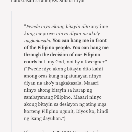
natuklasan sa autopsy. Sinabi niya:
“
Pwede niyo akong bitayin dito
anytime
kung na
-prove
ninyo diyan na ako’y
nagkakasala.
You can hang me in front
of the Filipino people. You can hang me
through the decision of our Filipino
courts
but, my God, not by a foreigner.”
(“Pwede niyo akong bitayin dito kahit
anong oras kung napatunayan ninyo
diyan na ako’y nagkakasala. Maaari
ninyo akong bitayin sa harap ng
sambayanang Pilipino. Maaari ninyo
akong bitayin sa desisyon ng ating mga
korteng Pilipino ngunit, Diyos ko, hindi
ng isang dayuhan.”)