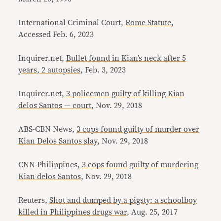
International Criminal Court,
Rome Statute
,
Accessed Feb. 6, 2023
Inquirer.net,
Bullet found in Kian’s neck after 5
years, 2 autopsies
, Feb. 3, 2023
Inquirer.net,
3 policemen guilty of killing Kian
delos Santos — court
, Nov. 29, 2018
ABS-CBN News,
3 cops found guilty of murder over
Kian Delos Santos slay
, Nov. 29, 2018
CNN Philippines,
3 cops found guilty of murdering
Kian delos Santos
, Nov. 29, 2018
Reuters,
Shot and dumped by a pigsty: a schoolboy
killed in Philippines drugs war
, Aug. 25, 2017