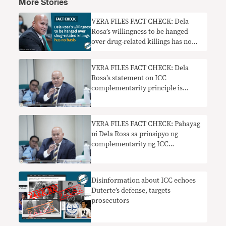
More Stories
VERA FILES FACT CHECK: Dela
Rosa’s willingness to be hanged
over drug-related killings has no
basis
VERA FILES FACT CHECK: Dela
Rosa’s statement on ICC
complementarity principle is
misleading
VERA FILES FACT CHECK: Pahayag
ni Dela Rosa sa prinsipyo ng
complementarity ng ICC
nakaliligaw
Disinformation about ICC echoes
Duterte’s defense, targets
prosecutors