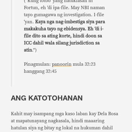
(“Kung totoo ‘yang natuklasan ni
Fortun, eh ‘di ipa-file. May NBI naman
tayo gumagawa ng investigation. I-file
‘yan.
Kaya nga nag-imbestiga siya para
makakuha tayo ng ebidensya. Eh ‘di i-
file dito sa ating korte, hindi doon sa
ICC dahil wala silang jurisdiction sa
atin
.”)
Pinagmulan:
panoorin
mula 32:23
hanggang 32:45
ANG KATOTOHANAN
Kahit may isampang mga kaso laban kay Dela Rosa
at mapatunayang nagkasala, hindi maaaring
hatulan siya ng bitay ng lokal na hukuman dahil