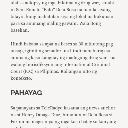
ulat sa autopsy ng mga biktima ng drug war, sinabi
ni Sen. Ronald “Bato” Dela Rosa na handa siyang
bitayin kung mahatulan siya ng lokal na hukuman
para sa anumang maling gawain. Wala itong
basehan.
Hindi bababa sa apat na beses sa 30-minutong pag-
uusap, iginiit ng senador–na hindi nahaharap sa
anumang kaso kaugnay ng madugong drug war– na
walang hurisdiksyon ang International Criminal
Court (ICC) sa Pilipinas. Kailangan nito ng
konteksto.
PAHAYAG
Sa panayam sa TeleRadyo kasama ang news anchor
na si Henry Omaga-Diaz, hinamon ni Dela Rosa si
Fortun na magsampa ng mga kaso batay sa kanyang