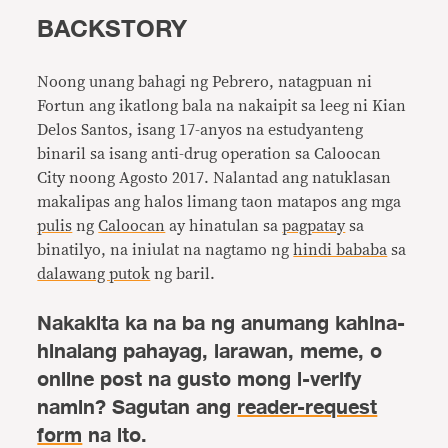
BACKSTORY
Noong unang bahagi ng Pebrero, natagpuan ni
Fortun ang ikatlong bala na nakaipit sa leeg ni Kian
Delos Santos, isang 17-anyos na estudyanteng
binaril sa isang anti-drug operation sa Caloocan
City noong Agosto 2017. Nalantad ang natuklasan
makalipas ang halos limang taon matapos ang mga
pulis
ng
Caloocan
ay hinatulan sa
pagpatay
sa
binatilyo, na iniulat na nagtamo ng
hindi bababa
sa
dalawang putok
ng baril.
Nakakita ka na ba ng anumang kahina-
hinalang pahayag, larawan, meme, o
online post na gusto mong i-verify
namin? Sagutan ang
reader-request
form
na ito.