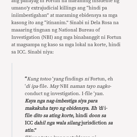
ang pahayag ni Fortun na maraming insidente ng
umano’y extrajudicial killings ang “hindi pa
iniimbestigahan” at maraming ebidensya sa mga
kasong ito ang “itinanim.” Sinabi ni Dela Rosa na
maaaring tingnan ng National Bureau of
Investigation (NBI) ang mga binabanggit ni Fortun
at magsampa ng kaso sa mga lokal na korte, hindi
sa ICC. Sinabi niya:
“
Kung totoo
‘
yang
findings
ni
Fortun, eh
‘
di ipa
-file.
May
NBI
naman tayo
nagko
-
conduct ng investigation. I-file ‘
yan
.
Kaya nga nag-imbestiga siya para
makakuha tayo ng ebidensya
.
Eh ‘di
i-
file
dito sa ating korte
, hindi
doon sa
ICC
dahil nga wala silang
jurisdiction
sa
atin
.”