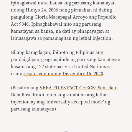
ipinagbawal na sa bansa ang parusang kamatayan
noong
Hunyo 24, 2006
nang pirmahan ni dating
pangulong Gloria Macapagal-Arroyo ang
Republic
Act 9346
. Ipinagbabawal nito ang parusang
kamatayan sa bansa, na dati ay pinapayagan at
isinasagawa sa pamamagitan ng
lethal injection
.
Bilang karagdagan, ibinoto ng Pilipinas ang
pandaigdigang pagsuspinde ng parusang kamatayan
kasama ang 122 state-party sa United Nations sa
isang
resolusyon noong Disyembre 16, 2020
.
(Basahin ang
VERA FILES FACT CHECK: Sen. Bato
Dela Rosa hindi totoo ang sinabi na ang lethal
injection ay ang ‘universally accepted mode’ ng
parusang kamatayan
)