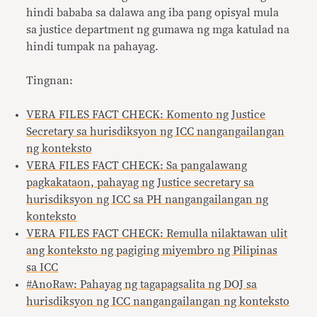
hindi bababa sa dalawa ang iba pang opisyal mula
sa justice department ng gumawa ng mga katulad na
hindi tumpak na pahayag.
Tingnan:
VERA FILES FACT CHECK: Komento ng Justice
Secretary sa hurisdiksyon ng ICC nangangailangan
ng konteksto
VERA FILES FACT CHECK: Sa pangalawang
pagkakataon, pahayag ng Justice secretary sa
hurisdiksyon ng ICC sa PH nangangailangan ng
konteksto
VERA FILES FACT CHECK: Remulla nilaktawan ulit
ang konteksto ng pagiging miyembro ng Pilipinas
sa ICC
#AnoRaw: Pahayag ng tagapagsalita ng DOJ sa
hurisdiksyon ng ICC nangangailangan ng konteksto