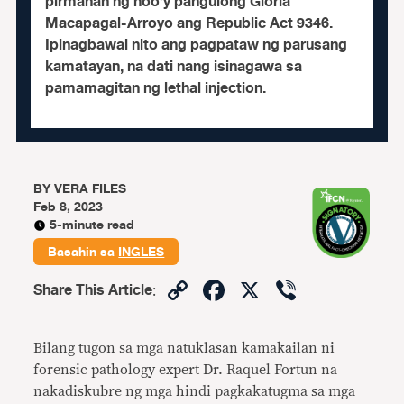
pirmahan ng noo’y pangulong Gloria
Macapagal-Arroyo ang Republic Act 9346.
Ipinagbawal nito ang pagpataw ng parusang
kamatayan, na dati nang isinagawa sa
pamamagitan ng lethal injection.
BY
VERA FILES
Feb 8, 2023
5-minute read
Basahin sa
INGLES
Copy
Facebook
X
Viber
Share This Article
:
Link
Bilang tugon sa mga natuklasan kamakailan ni
forensic pathology expert Dr. Raquel Fortun na
nakadiskubre ng mga hindi pagkakatugma sa mga