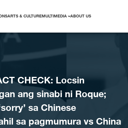
ONS
ARTS & CULTURE
MULTIMEDIA
ABOUT US
ACT CHECK: Locsin
gan ang sinabi ni Roque;
‘sorry’ sa Chinese
hil sa pagmumura vs China