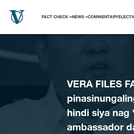
Skip to content
FACT CHECK
NEWS
COMMENTARY
ELECTI
VERA FILES F
pinasinungalin
hindi siya nag 
ambassador da