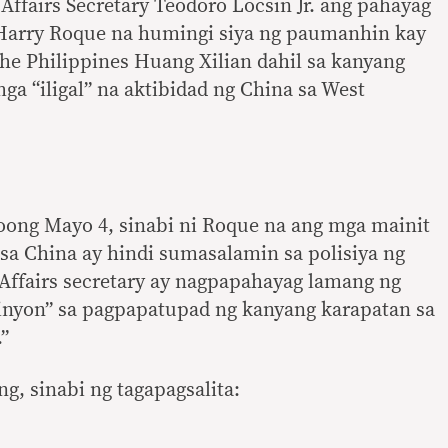
Affairs Secretary Teodoro Locsin Jr. ang pahayag
Harry Roque na humingi siya ng paumanhin kay
he Philippines Huang Xilian dahil sa kanyang
a “iligal” na aktibidad ng China sa West
noong Mayo 4, sinabi ni Roque na ang mga mainit
 sa China ay hindi sumasalamin sa polisiya ng
n Affairs secretary ay nagpapahayag lamang ng
inyon” sa pagpapatupad ng kanyang karapatan sa
.”
g, sinabi ng tagapagsalita: