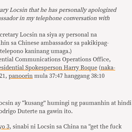
tary Locsin that he has personally apologized
ssador in my telephone conversation with
ecretary Locsin na siya ay personal na
in sa Chinese ambassador sa pakikipag-
 telepono kaninang umaga.)
ential Communications Operations Office,
residential Spokesperson Harry Roque
(
naka-
021,
panoorin
mula 37:47 hanggang 38:10
Locsin ay “kusang” humingi ng paumanhin at hindi
drigo Duterte na gawin ito.
yo 3
, sinabi ni Locsin sa China na “get the fuck