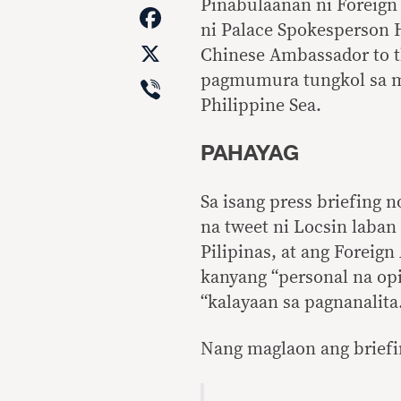
Link
Pinabulaanan ni Foreign 
Facebook
ni Palace Spokesperson 
X
Chinese Ambassador to t
Viber
pagmumura tungkol sa mg
Philippine Sea.
PAHAYAG
Sa isang press briefing 
na tweet ni Locsin laban
Pilipinas, at ang Foreig
kanyang “personal na op
“kalayaan sa pagnanalita
Nang maglaon ang briefin