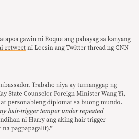
atapos gawin ni Roque ang pahayag sa kanyang
ai-retweet
ni Locsin ang Twitter thread ng CNN
ambassador. Trabaho niya ay tumanggap ng
Kay State Counselor Foreign Minister Wang Yi,
 at personableng diplomat sa buong mundo.
y hair-trigger temper under repeated
ndihan ni Harry ang aking hair-trigger
t na pagpapagalit).”