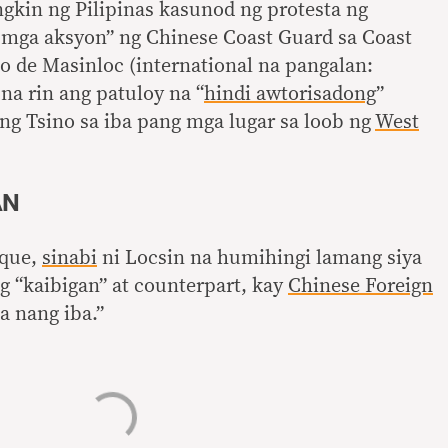
angkin ng Pilipinas kasunod ng protesta ng
 mga aksyon” ng Chinese Coast Guard sa Coast
jo de Masinloc (international na pangalan:
na rin ang patuloy na “
hindi awtorisadong
”
ng Tsino sa iba pang mga lugar sa loob ng
West
AN
oque,
sinabi
ni Locsin na humihingi lamang siya
 “kaibigan” at counterpart, kay
Chinese Foreign
la nang iba.”