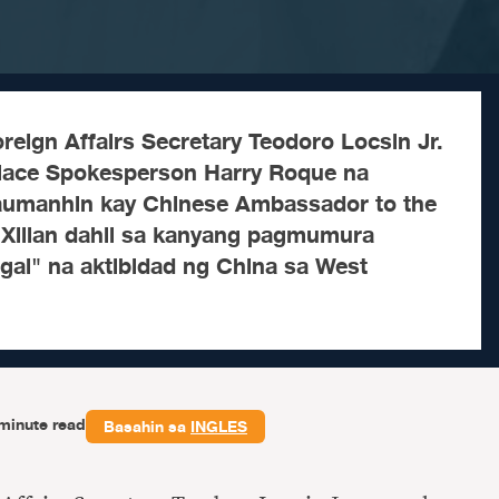
reign Affairs Secretary Teodoro Locsin Jr.
lace Spokesperson Harry Roque na
aumanhin kay Chinese Ambassador to the
 Xilian dahil sa kanyang pagmumura
igal" na aktibidad ng China sa West
minute read
Basahin sa
INGLES