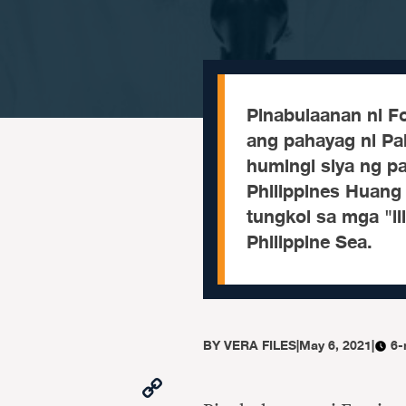
Pinabulaanan ni Fo
ang pahayag ni Pa
humingi siya ng p
Philippines Huang
tungkol sa mga "il
Philippine Sea.
BY
VERA FILES
|
May 6, 2021
|
6-
Copy