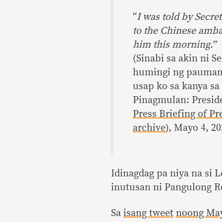
“
I was told by Secre
to the Chinese amba
him this morning.
”
(Sinabi sa akin ni S
humingi ng paumanh
usap ko sa kanya sa
Pinagmulan: Presid
Press Briefing of P
archive
), Mayo 4, 2
Idinagdag pa niya na si 
inutusan ni Pangulong Ro
Sa
isang tweet
noong Ma