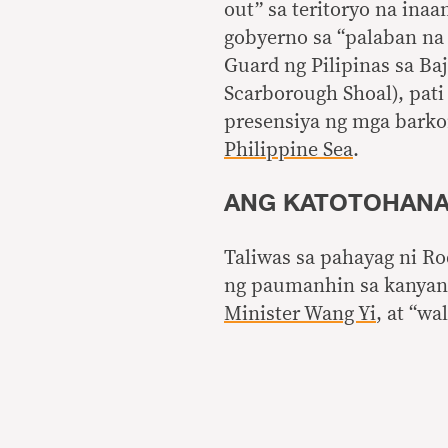
out” sa teritoryo na ina
gobyerno sa “palaban na
Guard ng Pilipinas sa Ba
Scarborough Shoal), pati 
presensiya ng mga barko
Philippine Sea
.
ANG KATOTOHAN
Taliwas sa pahayag ni R
ng paumanhin sa kanyang
Minister Wang Yi
, at “wa