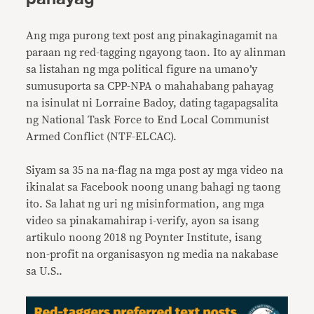
Ang mga purong text post ang pinakaginagamit na
paraan ng red-tagging ngayong taon. Ito ay alinman
sa listahan ng mga political figure na umano’y
sumusuporta sa CPP-NPA o mahahabang pahayag
na isinulat ni Lorraine Badoy, dating tagapagsalita
ng National Task Force to End Local Communist
Armed Conflict (NTF-ELCAC).
Siyam sa 35 na na-flag na mga post ay mga video na
ikinalat sa Facebook noong unang bahagi ng taong
ito. Sa lahat ng uri ng misinformation, ang mga
video sa pinakamahirap i-verify, ayon sa isang
artikulo noong 2018 ng Poynter Institute, isang
non-profit na organisasyon ng media na nakabase
sa U.S..