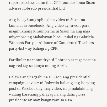
report baseless claim that CPP founder Joma Sison
advises Robredo presidential bid
Ang isa ay isang spliced na video ni Sison na
kumalat sa Facebook. Ang video ay in-edit para
magmukhang kinumpirma ni Sison na ang mga
miyembro ng Makabayan bloc – tulad ng Gabriela
Women’s Party at Alliance of Concerned Teachers
party-list – ay bahagi ng CPP.
Partikular na pinuntirya si Robredo sa mga post na
nag-red-tag sa kanya noong Abril.
Dalawa ang nagsabi na si Sison ang presidential
campaign adviser ni Robredo habang ang isa pang
post sa Facebook ay may video, na pinalalaki ang
walang basehang pahayag na ang dating bise
presidente ay may kaugnayan sa NPA.