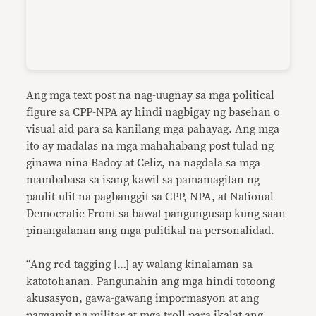
Ang mga text post na nag-uugnay sa mga political
figure sa CPP-NPA ay hindi nagbigay ng basehan o
visual aid para sa kanilang mga pahayag. Ang mga
ito ay madalas na mga mahahabang post tulad ng
ginawa nina Badoy at Celiz, na nagdala sa mga
mambabasa sa isang kawil sa pamamagitan ng
paulit-ulit na pagbanggit sa CPP, NPA, at National
Democratic Front sa bawat pangungusap kung saan
pinangalanan ang mga pulitikal na personalidad.
“Ang red-tagging […] ay walang kinalaman sa
katotohanan. Pangunahin ang mga hindi totoong
akusasyon, gawa-gawang impormasyon at ang
paggamit ng militar at mga troll para ikalat ang