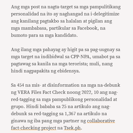
Ang mga post na nagta-target sa mga pampulitikang
personalidad na ito ay naghangad na i-delegitimize
ang kanilang pagtakbo sa halalan at pigilan ang
mga mambabasa, partikular sa Facebook, na
bumoto para sa mga kandidato.
Ang ilang mga pahayag ay higit pa sa pag-uugnay sa
mga target na indibidwal sa CPP-NPA, umabot pa sa
pagtawag sa kanila na mga terorista; muli, nang
hindi nagpapakita ng ebidensya.
Sa 454 na mis- at disinformation na mga na-debunk
ng VERA Files Fact Check noong 2022, 10 ang nag-
red-tagging sa mga pampublikong personalidad at
grupo. Hindi bababa sa 25 na artikulo ang nag-
debunk sa red-tagging sa 1,367 na artikulo na
ginawa ng iba pang mga partner ng
collaborative
fact-checking project
na
Tsek.ph
.