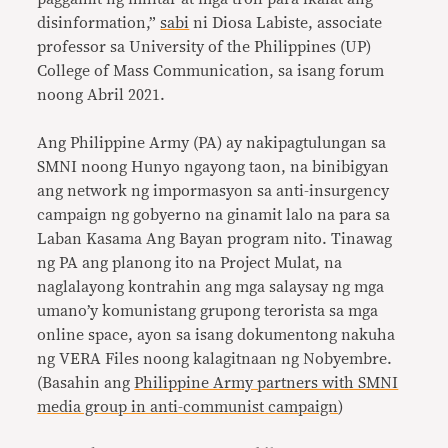
disinformation,”
sabi
ni Diosa Labiste, associate
professor sa University of the Philippines (UP)
College of Mass Communication, sa isang forum
noong Abril 2021.
Ang Philippine Army (PA) ay nakipagtulungan sa
SMNI noong Hunyo ngayong taon, na binibigyan
ang network ng impormasyon sa anti-insurgency
campaign ng gobyerno na ginamit lalo na para sa
Laban Kasama Ang Bayan program nito. Tinawag
ng PA ang planong ito na Project Mulat, na
naglalayong kontrahin ang mga salaysay ng mga
umano’y komunistang grupong terorista sa mga
online space, ayon sa isang dokumentong nakuha
ng VERA Files noong kalagitnaan ng Nobyembre.
(Basahin ang
Philippine Army partners with SMNI
media group in anti-communist campaign
)