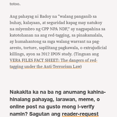
totoo.
Ang pahayag ni Badoy na “walang panganib sa
buhay, kalayaan, at seguridad kapag may natukoy
na miyembro ng CPP NPA NDF,” ay nagpapahina sa
katotohanan na ang red-tagging, sa pinakamalala,
ay humahantong sa mga walang warrant na pag-
aresto, torture, sapilitang pagkawala, o extrajudicial
killings, ayon sa 2012 IPON study. (Tingnan ang
VERA FILES FACT SHEET: The dangers of red-
tagging under the Anti-Terrorism Law
)
Nakakita ka na ba ng anumang kahina-
hinalang pahayag, larawan, meme, o
online post na gusto mong i-verify
namin? Sagutan ang
reader-request