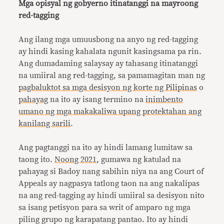
Mga opisyal ng gobyerno itinatanggi na mayroong
red-tagging
Ang ilang mga umuusbong na anyo ng red-tagging
ay hindi kasing kahalata ngunit kasingsama pa rin.
Ang dumadaming salaysay ay tahasang itinatanggi
na umiiral ang red-tagging, sa pamamagitan man ng
pagbaluktot sa mga desisyon ng korte ng Pilipinas
o
pahayag
na ito ay isang termino na
inimbento
umano ng mga makakaliwa upang protektahan ang
kanilang sarili
.
Ang pagtanggi na ito ay hindi lamang lumitaw sa
taong ito.
Noong 2021
, gumawa ng katulad na
pahayag si Badoy nang sabihin niya na ang Court of
Appeals ay nagpasya tatlong taon na ang nakalipas
na ang red-tagging ay hindi umiiral sa desisyon nito
sa isang petisyon para sa writ of amparo ng mga
piling grupo ng karapatang pantao. Ito ay hindi