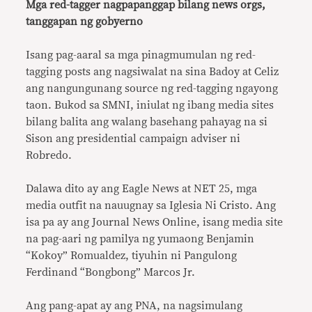
Mga red-tagger nagpapanggap bilang news orgs,
tanggapan ng gobyerno
Isang pag-aaral sa mga pinagmumulan ng red-
tagging posts ang nagsiwalat na sina Badoy at Celiz
ang nangungunang source ng red-tagging ngayong
taon. Bukod sa SMNI, iniulat ng ibang media sites
bilang balita ang walang basehang pahayag na si
Sison ang presidential campaign adviser ni
Robredo.
Dalawa dito ay ang Eagle News at NET 25, mga
media outfit na nauugnay sa Iglesia Ni Cristo. Ang
isa pa ay ang Journal News Online, isang media site
na pag-aari ng pamilya ng yumaong Benjamin
“Kokoy” Romualdez, tiyuhin ni Pangulong
Ferdinand “Bongbong” Marcos Jr.
Ang pang-apat ay ang PNA, na nagsimulang