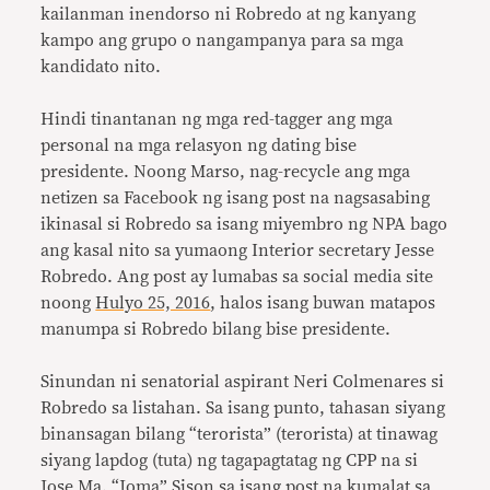
kailanman inendorso ni Robredo at ng kanyang
kampo ang grupo o nangampanya para sa mga
kandidato nito.
Hindi tinantanan ng mga red-tagger ang mga
personal na mga relasyon ng dating bise
presidente. Noong Marso, nag-recycle ang mga
netizen sa Facebook ng isang post na nagsasabing
ikinasal si Robredo sa isang miyembro ng NPA bago
ang kasal nito sa yumaong Interior secretary Jesse
Robredo. Ang post ay lumabas sa social media site
noong
Hulyo 25, 2016
, halos isang buwan matapos
manumpa si Robredo bilang bise presidente.
Sinundan ni senatorial aspirant Neri Colmenares si
Robredo sa listahan. Sa isang punto, tahasan siyang
binansagan bilang “terorista” (terorista) at tinawag
siyang lapdog (tuta) ng tagapagtatag ng CPP na si
Jose Ma. “Joma” Sison sa isang post na kumalat sa