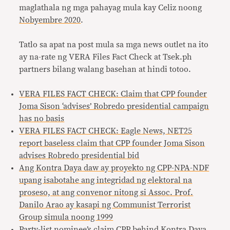
maglathala ng mga pahayag mula kay Celiz noong
Nobyembre 2020
.
Tatlo sa apat na post mula sa mga news outlet na ito
ay na-rate ng VERA Files Fact Check at Tsek.ph
partners bilang walang basehan at hindi totoo.
VERA FILES FACT CHECK: Claim that CPP founder
Joma Sison ‘advises’ Robredo presidential campaign
has no basis
VERA FILES FACT CHECK: Eagle News, NET25
report baseless claim that CPP founder Joma Sison
advises Robredo presidential bid
Ang Kontra Daya daw ay proyekto ng CPP-NPA-NDF
upang isabotahe ang integridad ng elektoral na
proseso, at ang convenor nitong si Assoc. Prof.
Danilo Arao ay kasapi ng Communist Terrorist
Group simula noong 1999
Party-list nominee’s claim CPP behind Kontra Daya