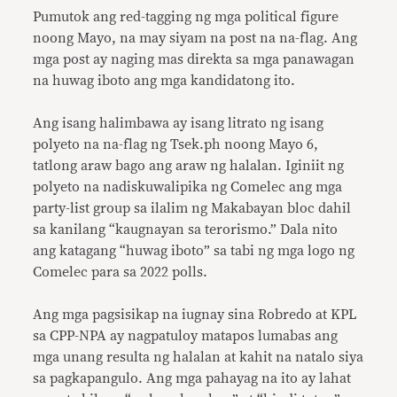
Pumutok ang red-tagging ng mga political figure
noong Mayo, na may siyam na post na na-flag. Ang
mga post ay naging mas direkta sa mga panawagan
na huwag iboto ang mga kandidatong ito.
Ang isang halimbawa ay isang litrato ng isang
polyeto na na-flag ng Tsek.ph noong Mayo 6,
tatlong araw bago ang araw ng halalan. Iginiit ng
polyeto na nadiskuwalipika ng Comelec ang mga
party-list group sa ilalim ng Makabayan bloc dahil
sa kanilang “kaugnayan sa terorismo.” Dala nito
ang katagang “huwag iboto” sa tabi ng mga logo ng
Comelec para sa 2022 polls.
Ang mga pagsisikap na iugnay sina Robredo at KPL
sa CPP-NPA ay nagpatuloy matapos lumabas ang
mga unang resulta ng halalan at kahit na natalo siya
sa pagkapangulo. Ang mga pahayag na ito ay lahat