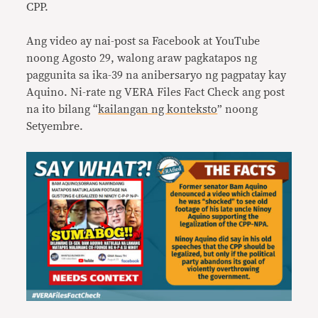
CPP.
Ang video ay nai-post sa Facebook at YouTube
noong Agosto 29, walong araw pagkatapos ng
paggunita sa ika-39 na anibersaryo ng pagpatay kay
Aquino. Ni-rate ng VERA Files Fact Check ang post
na ito bilang “
kailangan ng konteksto
” noong
Setyembre.