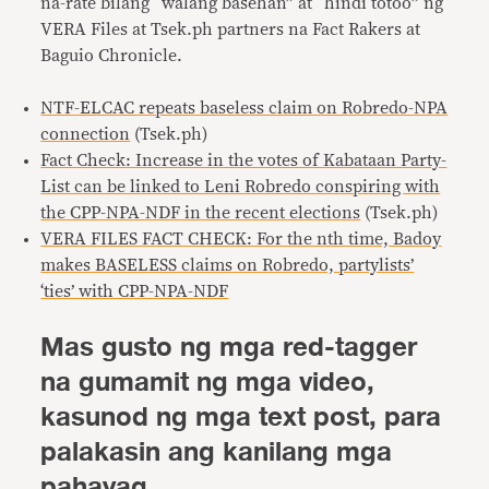
na-rate bilang “walang basehan” at “hindi totoo” ng
VERA Files at Tsek.ph partners na Fact Rakers at
Baguio Chronicle.
NTF-ELCAC repeats baseless claim on Robredo-NPA
connection
(Tsek.ph)
Fact Check: Increase in the votes of Kabataan Party-
List can be linked to Leni Robredo conspiring with
the CPP-NPA-NDF in the recent elections
(Tsek.ph)
VERA FILES FACT CHECK: For the nth time, Badoy
makes BASELESS claims on Robredo, partylists’
‘ties’ with CPP-NPA-NDF
Mas gusto ng mga red-tagger
na gumamit ng mga video,
kasunod ng mga text post, para
palakasin ang kanilang mga
pahayag