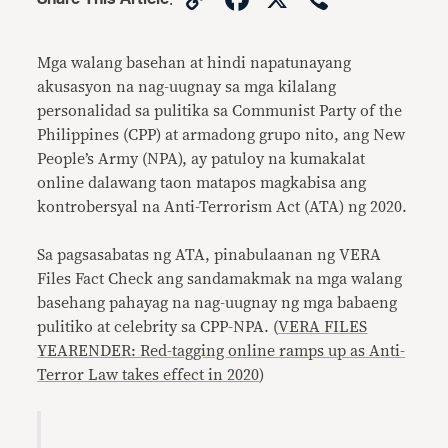
Link
Mga walang basehan at hindi napatunayang
akusasyon na nag-uugnay sa mga kilalang
personalidad sa pulitika sa Communist Party of the
Philippines (CPP) at armadong grupo nito, ang New
People’s Army (NPA), ay patuloy na kumakalat
online dalawang taon matapos magkabisa ang
kontrobersyal na Anti-Terrorism Act (ATA) ng 2020.
Sa pagsasabatas ng ATA, pinabulaanan ng VERA
Files Fact Check ang sandamakmak na mga walang
basehang pahayag na nag-uugnay ng mga babaeng
pulitiko at celebrity sa CPP-NPA. (
VERA FILES
YEARENDER: Red-tagging online ramps up as Anti-
Terror Law takes effect in 2020
)