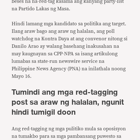
beses na na-red-tag kasama ang kanyang party-list
na Partido Lakas ng Masa.
Hindi lamang mga kandidato sa politika ang target.
Ilang araw bago ang araw ng halalan, ang poll
watchdog na Kontra Daya at ang convenor nitong si
Danilo Arao ay walang basehang inakusahan na
may kaugnayan sa CPP-NPA sa isang artikulong
lumabas sa state-run newswire service na
Philippine News Agency (PNA) na inilathala noong
Mayo 16.
Tumindi ang mga red-tagging
post sa araw ng halalan, ngunit
hindi tumigil doon
Ang red-tagging ng mga pulitiko mula sa oposisyon
na tumakbo para sa mga pambansang puwesto sa