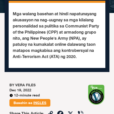
Mga walang basehan at hindi napatunayang
akusasyon na nag-uugnay sa mga kilalang
personalidad sa pulitika sa Communist Party
of the Philippines (CPP) at armadong grupo
nito, ang New People's Army (NPA), ay
patuloy na kumakalat online dalawang taon
matapos magkabisa ang kontrobersyal na
Anti-Terrorism Act (ATA) ng 2020.
BY
VERA FILES
Dec 19, 2022
12-minute read
Basahin sa
INGLES
Copy
Facebook
X
Viber
Share This Article
: