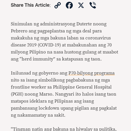
Copy
Facebook
X
Viber
Share This Article
:
Link
Sinimulan ng administrasyong Duterte noong
Pebrero ang pagpaplantsa ng mga deal para
makakuha ng mga bakuna laban sa coronavirus
disease 2019 (COVID-19) at mabakunahan ang 70
milyong Pilipino na nasa hustong gulang at maabot
ang “herd immunity” sa katapusan ng taon.
Inilunsad ng gobyerno ang
P70-bilyong programa
nito sa isang simbolikong pagbabakuna ng mga
frontline worker sa Philippine General Hospital
(PGH) noong Marso. Nangyari ito halos isang taon
matapos ideklara ng Pilipinas ang isang
pambansang lockdown upang pigilan ang pagkalat
ng nakamamatay na sakit.
“Tingnan natin ang bakuna na hiwalay sa pulitika,