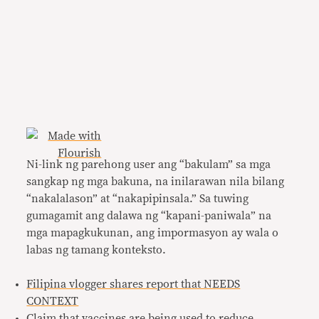
Ni-link ng parehong user ang “bakulam” sa mga
sangkap ng mga bakuna, na inilarawan nila bilang
“nakalalason” at “nakapipinsala.” Sa tuwing
gumagamit ang dalawa ng “kapani-paniwala” na
mga mapagkukunan, ang impormasyon ay wala o
labas ng tamang konteksto.
Filipina vlogger shares report that NEEDS
CONTEXT
Claim that vaccines are being used to reduce