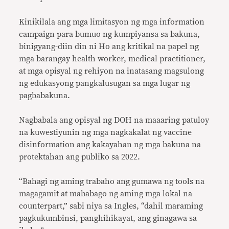
Kinikilala ang mga limitasyon ng mga information
campaign para bumuo ng kumpiyansa sa bakuna,
binigyang-diin din ni Ho ang kritikal na papel ng
mga barangay health worker, medical practitioner,
at mga opisyal ng rehiyon na inatasang magsulong
ng edukasyong pangkalusugan sa mga lugar ng
pagbabakuna.
Nagbabala ang opisyal ng DOH na maaaring patuloy
na kuwestiyunin ng mga nagkakalat ng vaccine
disinformation ang kakayahan ng mga bakuna na
protektahan ang publiko sa 2022.
“Bahagi ng aming trabaho ang gumawa ng tools na
magagamit at mababago ng aming mga lokal na
counterpart,” sabi niya sa Ingles, “dahil maraming
pagkukumbinsi, panghihikayat, ang ginagawa sa