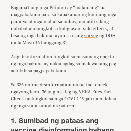
Bagama’t ang mga Pilipino ay “malamang” na
magpabakuna para sa kapakanan ng kanilang mga
pamilya at mga mahal sa buhay, nanatili silang
nababahala tungkol sa kaligtasan, side effects, at
bisa ng mga bakuna, ayon sa isang
survey
ng DOH
mula Mayo 16 hanggang 31.
Ang disinformation tungkol sa masamang epekto
ng mga bakuna ay nakadagdag sa malawakang pag-
aatubili sa pagpapabakuna.
Sa 336 online disinformation na na-fact check
ngayong taon, 36 ang na-flag ng VERA Files Fact
Check na tungkol sa mga COVID-19 jab na nakitaan
ng mga sumusunod na pattern:
1. Sumibad ng pataas ang
vaccine disinformation habang