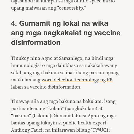
tagasunod na lumipat sa mga online space na ito
upang maiwasan ang “censorship.”
4. Gumamit ng lokal na wika
ang mga nagkakalat ng vaccine
disinformation
Tinukoy nina Agno at Samaniego, na hindi mga
immunologist o mga dalubhasa sa nakakahawang
sakit, ang mga bakuna sa iba’t ibang paraan upang
maikutan ang
word detection technology ng FB
laban sa vaccine disinformation.
Tinawag nila ang mga bakuna na bakulam, isang
portmanteau ng “kulam” (pangkukulam) at
“bakuna” (bakuna). Gumamit din si Agno ng mga
bantas upang tukuyin si public health expert
Anthony Fauci, na inilarawan bilang “F@UC1.”