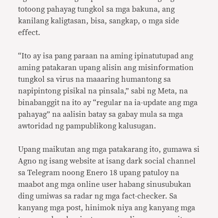
totoong pahayag tungkol sa mga bakuna, ang
kanilang kaligtasan, bisa, sangkap, o mga side
effect.
“Ito ay isa pang paraan na aming ipinatutupad ang
aming patakaran upang alisin ang misinformation
tungkol sa virus na maaaring humantong sa
napipintong pisikal na pinsala,” sabi ng Meta, na
binabanggit na ito ay “regular na ia-update ang mga
pahayag” na aalisin batay sa gabay mula sa mga
awtoridad ng pampublikong kalusugan.
Upang maikutan ang mga patakarang ito, gumawa si
Agno ng isang website at isang dark social channel
sa Telegram noong Enero 18 upang patuloy na
maabot ang mga online user habang sinusubukan
ding umiwas sa radar ng mga fact-checker. Sa
kanyang mga post, hinimok niya ang kanyang mga