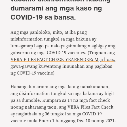
dumarami ang mga kaso ng
COVID-19 sa bansa.
Ang mga panloloko, mito, at iba pang
misinformation tungkol sa mga bakuna ay
lumaganap bago pa nakapagsimulang magbigay ang
gobyerno ng mga COVID-19 vaccines. (Tingnan ang
VERA FILES FACT CHECK YEARENDER: Mga hoax,
gawa-gawang kuwentong inuunahan ang paglabas
ng COVID-19 vaccine
)
Habang dumarami ang mga taong nabakunahan,
ang disinformation tungkol sa mga bakuna ay higit
pa sa dumoble. Kumpara sa 14 na mga fact check
noong nakaraang taon, ang VERA Files Fact Check
ay naglathala ng 36 tungkol sa mga COVID-19
vaccine mula Enero 1 hanggang Dis. 10 noong 2021.