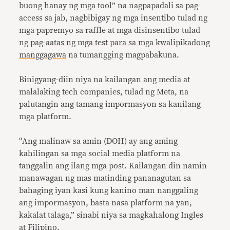
buong hanay ng mga tool” na nagpapadali sa pag-
access sa jab, nagbibigay ng mga insentibo tulad ng
mga papremyo sa raffle at mga disinsentibo tulad
ng
pag-aatas ng mga test para sa mga kwalipikadong
manggagawa
na tumangging magpabakuna.
Binigyang-diin niya na kailangan ang media at
malalaking tech companies, tulad ng Meta, na
palutangin ang tamang impormasyon sa kanilang
mga platform.
“Ang malinaw sa amin (DOH) ay ang aming
kahilingan sa mga social media platform na
tanggalin ang ilang mga post. Kailangan din namin
manawagan ng mas matinding pananagutan sa
bahaging iyan kasi kung kanino man nanggaling
ang impormasyon, basta nasa platform na yan,
kakalat talaga,” sinabi niya sa magkahalong Ingles
at Filipino.