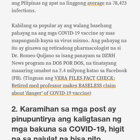
ang Pilipinas ng apat na linggong
average
na 78,423
infections.
Kabilang sa popular ay ang walang basehang
pahayag na ang mga COVID-19 vaccine ay mas
mapanganib kaysa sa virus mismo. Ang pahayag na
ito ay ginawa ng retiradong pharmacologist na si
Dr. Romeo Quijano sa isang panayam sa DZRH
News program na DOS POR DOS, na tinatayang
maaaring umabot na 2.4 milyong katao sa Facebook
(FB). (Tingnan ang
VERA FILES FACT CHECK:
Retired med professor makes BASELESS claim
about ‘danger’ of COVID-19 vaccine
)
2. Karamihan sa mga post ay
pinupuntirya ang kaligtasan ng
mga bakuna sa COVID-19, higit
pa sa naiulat na bisa nito.