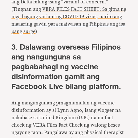
ang Delta bilang isang “variant of concern.”
(Tingnan ang
VERA FILES FACT SHEET: Sa gitna ng
mga bagong variant ng COVID-19 virus, narito ang
maaaring gawin para maiwasan ng Pilipinas ang isa
pang surge
)
3. Dalawang overseas Filipinos
ang nangunguna sa
pagbabahagi ng vaccine
disinformation gamit ang
Facebook Live bilang platform.
Ang nangungunang pinagmumulan ng vaccine
disinformation ay si Lynn Agno, isang vlogger na
nakabase sa United Kingdom (U.K.) na na-fact
check ng VERA Files Fact Check ng walong beses
ngayong taon. Pangalawa ay ang physical therapist