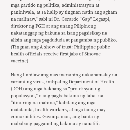
mga partido ng pulitika, administrasyon at
paniniwala, at sa halip ay tingnan natin ang agham
na malinaw,” sabi ni Dr. Gerardo “Gap” Legaspi,
direktor ng PGH at ang unang Pilipinong
nakatanggap ng bakuna sa isang pagsisikap na
alisin ang mga pagdududa at pangamba ng publiko.
(Tingnan ang
A show of trust: Philippine public
health officials receive first jabs of Sinovac
vaccine
)
Nang lumitaw ang mas maraming nakamamatay na
variant ng virus, inilipat ng Department of Health
(DOH) ang mga hakbang sa “proteksyon ng
populasyon,” o ang pagbabakuna ng lahat na
“itinuring na mahina,” kabilang ang mga
matatanda, health workers, at mga taong may
comorbidities. Gayunpaman, ang banta ng
mababang paggamit ng bakuna ay nanatili.