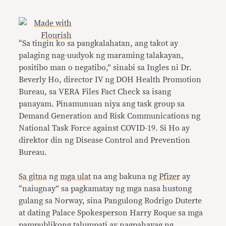
“Sa tingin ko sa pangkalahatan, ang takot ay
palaging nag-uudyok ng maraming talakayan,
positibo man o negatibo,” sinabi sa Ingles ni Dr.
Beverly Ho, director IV ng DOH Health Promotion
Bureau, sa VERA Files Fact Check sa isang
panayam. Pinamunuan niya ang task group sa
Demand Generation and Risk Communications ng
National Task Force against COVID-19. Si Ho ay
direktor din ng Disease Control and Prevention
Bureau.
Sa gitna
ng
mga ulat
na ang bakuna ng
Pfizer
ay
“naiugnay” sa pagkamatay ng mga nasa hustong
gulang sa Norway, sina Pangulong Rodrigo Duterte
at dating Palace Spokesperson Harry Roque sa mga
pampublikong talumpati ay nagpahayag ng